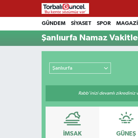
İzmir Nöbetçi Eczaneler
GÜNDEM
SİYASET
SPOR
MAGAZ
Şanlıurfa Namaz Vakitle
İzmir Hava Durumu
İzmir Namaz Vakitleri
Şanlıurfa
İzmir Trafik Yoğunluk Haritası
Süper Lig Puan Durumu ve Fikstür
Rabb’inizi devamlı zikrediniz ve
Tüm Manşetler
Son Dakika Haberleri
Haber Arşivi
İMSAK
GÜNEŞ