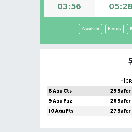
03:56
05:2
Akçakale
Birecik
HİCR
8 Ağu Cts
25 Safer
9 Ağu Paz
26 Safer
10 Ağu Pts
27 Safer