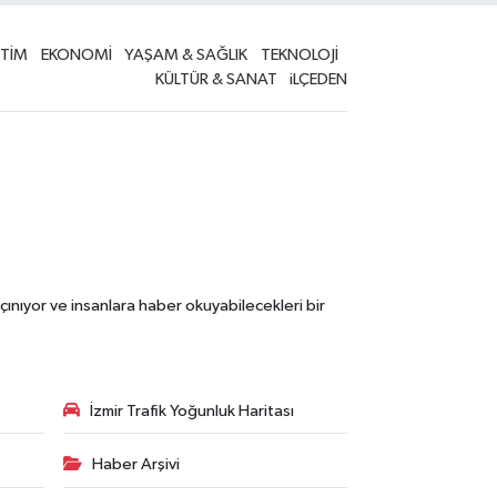
İTİM
EKONOMİ
YAŞAM & SAĞLIK
TEKNOLOJİ
KÜLTÜR & SANAT
iLÇEDEN
çınıyor ve insanlara haber okuyabilecekleri bir
İzmir Trafik Yoğunluk Haritası
Haber Arşivi