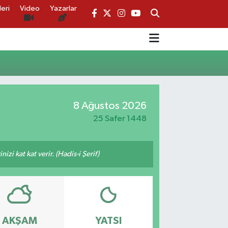
eri
Video
Yazarlar
8 Ağustos 2026
25 Safer 1448
zi kat kat verir. (Hadis-i Şerif)
AKŞAM
YATSI