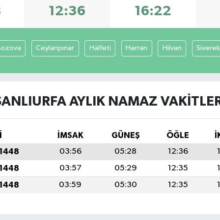
8
12:36
16:22
Bozova
Ceylanpınar
Halfeti
Harran
Hilvan
Siverek
ŞANLIURFA AYLIK NAMAZ VAKITLER
İ
İMSAK
GÜNEŞ
ÖĞLE
İ
 1448
03:56
05:28
12:36
 1448
03:57
05:29
12:35
 1448
03:59
05:30
12:35