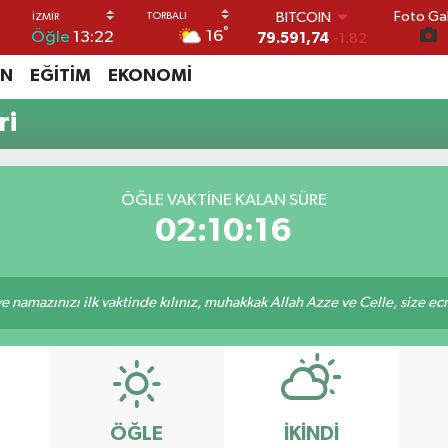
Foto Gal
BITCOIN
°
16
Öğle
13:22
79.591,74
-1.82
DOLAR
İN
EĞİTİM
EKONOMİ
45,43620
0.02
EURO
ri
53,38690
0.19
STERLİN
61,60380
0.18
G.ALTIN
ÖĞLE VAKTİNE KALAN SÜRE
6862,09000
0.19
02:10:16
BİST100
14.598,00
0
 namazınızı ilk vaktinde kılınız, muhakkak Allah Azze ve Celle, size ecrini
ÖĞLE
İKINDI