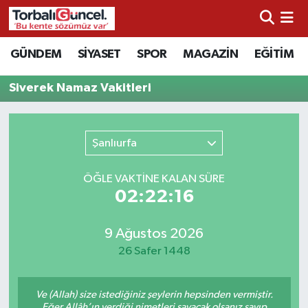
İzmir Nöbetçi Eczaneler
GÜNDEM
SİYASET
SPOR
MAGAZİN
EĞİTİM
İzmir Hava Durumu
Siverek Namaz Vakitleri
İzmir Namaz Vakitleri
Şanlıurfa
İzmir Trafik Yoğunluk Haritası
ÖĞLE VAKTİNE KALAN SÜRE
Süper Lig Puan Durumu ve Fikstür
02:22:16
Tüm Manşetler
9 Ağustos 2026
26 Safer 1448
Son Dakika Haberleri
Ve (Allah) size istediğiniz şeylerin hepsinden vermiştir.
Haber Arşivi
Eğer Allâh’ın verdiği nimetleri sayacak olsanız sayıp