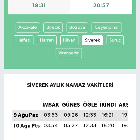
19:31
20:57
Akçakale
Birecik
Bozova
Ceylanpınar
Halfeti
Harran
Hilvan
Siverek
Suruç
Viranşehir
SIVEREK AYLIK NAMAZ VAKITLERI
İMSAK
GÜNEŞ
ÖĞLE
İKINDI
AKŞAM
9 Ağu Paz
03:53
05:26
12:33
16:21
19:31
10 Ağu Pts
03:54
05:27
12:33
16:20
19:30