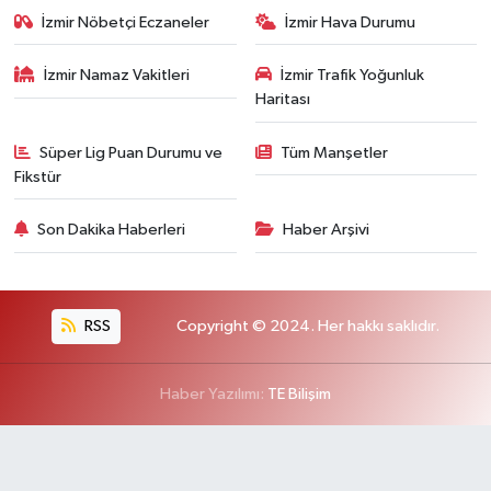
İzmir Nöbetçi Eczaneler
İzmir Hava Durumu
İzmir Namaz Vakitleri
İzmir Trafik Yoğunluk
Haritası
Süper Lig Puan Durumu ve
Tüm Manşetler
Fikstür
Son Dakika Haberleri
Haber Arşivi
RSS
Copyright © 2024. Her hakkı saklıdır.
Haber Yazılımı:
TE Bilişim