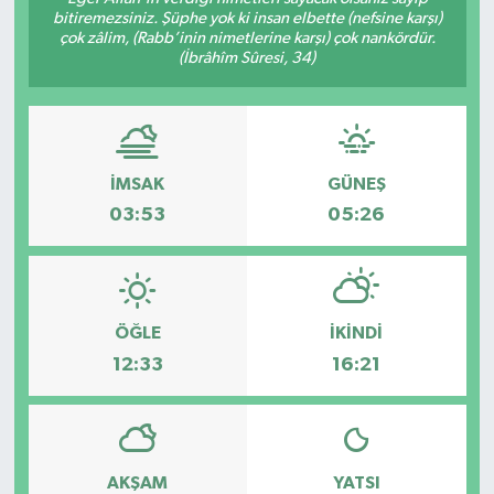
bitiremezsiniz. Şüphe yok ki insan elbette (nefsine karşı)
çok zâlim, (Rabb’inin nimetlerine karşı) çok nankördür.
(İbrâhîm Sûresi, 34)
İMSAK
GÜNEŞ
03:53
05:26
ÖĞLE
İKINDI
12:33
16:21
AKŞAM
YATSI