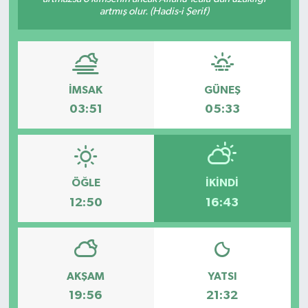
artmış olur. (Hadis-i Şerif)
İMSAK
GÜNEŞ
03:51
05:33
ÖĞLE
İKINDI
12:50
16:43
AKŞAM
YATSI
19:56
21:32