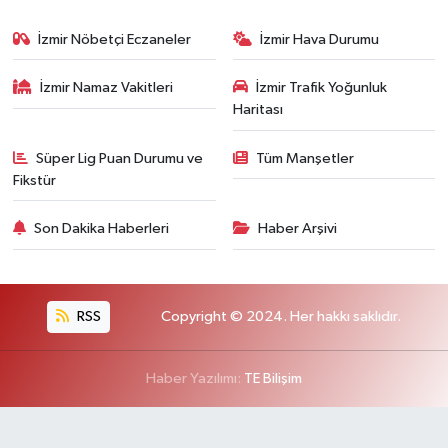
İzmir Nöbetçi Eczaneler
İzmir Hava Durumu
İzmir Namaz Vakitleri
İzmir Trafik Yoğunluk
Haritası
Süper Lig Puan Durumu ve
Tüm Manşetler
Fikstür
Son Dakika Haberleri
Haber Arşivi
RSS
Copyright © 2024. Her hakkı saklıdır.
Haber Yazılımı:
TE Bilişim