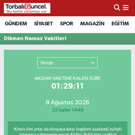
İzmir Nöbetçi Eczaneler
GÜNDEM
SİYASET
SPOR
MAGAZİN
EĞİTİM
İzmir Hava Durumu
Dikmen Namaz Vakitleri
İzmir Namaz Vakitleri
Sinop
İzmir Trafik Yoğunluk Haritası
AKŞAM VAKTİNE KALAN SÜRE
Süper Lig Puan Durumu ve Fikstür
01:29:11
Tüm Manşetler
8 Ağustos 2026
25 Safer 1448
Son Dakika Haberleri
Kimin ilmi artar da dünyaya karşı (rağbeti azalarak) zühdü
Haber Arşivi
artmazsa o kimsenin ancak Allâhü Teâlâ’dan uzaklığı