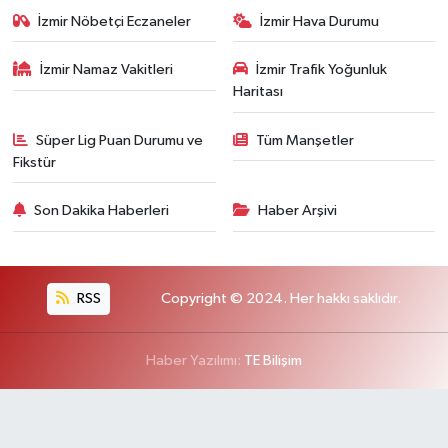
İzmir Nöbetçi Eczaneler
İzmir Hava Durumu
İzmir Namaz Vakitleri
İzmir Trafik Yoğunluk
Haritası
Süper Lig Puan Durumu ve
Tüm Manşetler
Fikstür
Son Dakika Haberleri
Haber Arşivi
RSS
Copyright © 2024. Her hakkı saklıdır.
Haber Yazılımı:
TE Bilişim