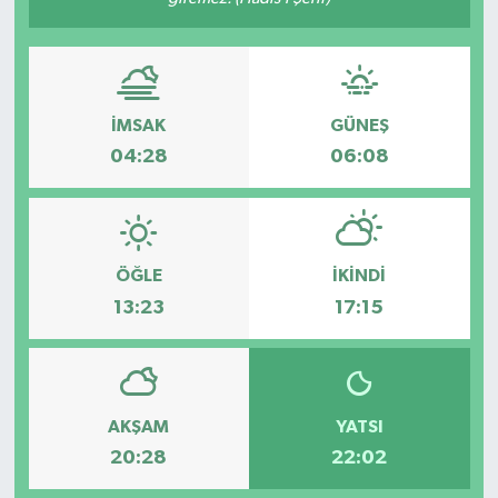
İMSAK
GÜNEŞ
04:28
06:08
ÖĞLE
İKINDI
13:23
17:15
AKŞAM
YATSI
20:28
22:02