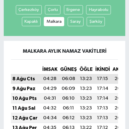
Çerkezköy
Çorlu
Ergene
Hayrabolu
Kapaklı
Malkara
Saray
Şarköy
MALKARA AYLIK NAMAZ VAKITLERI
İMSAK
GÜNEŞ
ÖĞLE
İKINDI
AKŞA
8 Ağu Cts
04:28
06:08
13:23
17:15
20:28
9 Ağu Paz
04:29
06:09
13:23
17:14
20:27
10 Ağu Pts
04:31
06:10
13:23
17:14
20:26
11 Ağu Sal
04:32
06:11
13:23
17:13
20:24
12 Ağu Çar
04:34
06:12
13:23
17:13
20:23
13 Ağu Per
04:35
06:13
13:22
17:12
20:22