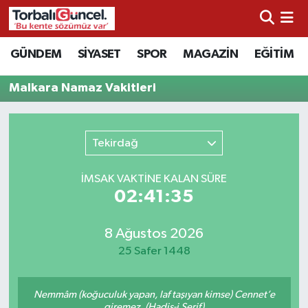
İzmir Nöbetçi Eczaneler
GÜNDEM
SİYASET
SPOR
MAGAZİN
EĞİTİM
İzmir Hava Durumu
Malkara Namaz Vakitleri
İzmir Namaz Vakitleri
Tekirdağ
İzmir Trafik Yoğunluk Haritası
İMSAK VAKTİNE KALAN SÜRE
Süper Lig Puan Durumu ve Fikstür
02:41:35
Tüm Manşetler
8 Ağustos 2026
25 Safer 1448
Son Dakika Haberleri
Nemmâm (koğuculuk yapan, laf taşıyan kimse) Cennet’e
Haber Arşivi
giremez. (Hadis-i Şerif)