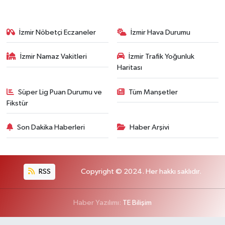
İzmir Nöbetçi Eczaneler
İzmir Hava Durumu
İzmir Namaz Vakitleri
İzmir Trafik Yoğunluk
Haritası
Süper Lig Puan Durumu ve
Tüm Manşetler
Fikstür
Son Dakika Haberleri
Haber Arşivi
RSS
Copyright © 2024. Her hakkı saklıdır.
Haber Yazılımı:
TE Bilişim