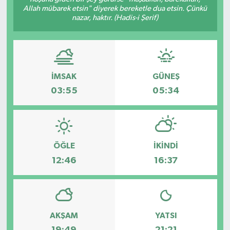
Allah mübarek etsin" diyerek bereketle dua etsin. Çünkü
nazar, haktır. (Hadis-i Şerif)
İMSAK
GÜNEŞ
03:55
05:34
ÖĞLE
İKINDI
12:46
16:37
AKŞAM
YATSI