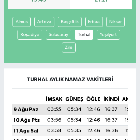
19:49
21:21
Almus
Artova
Başçiftlik
Erbaa
Niksar
Reşadiye
Sulusaray
Turhal
Yeşilyurt
Zile
TURHAL AYLIK NAMAZ VAKITLERI
İMSAK
GÜNEŞ
ÖĞLE
İKINDI
AKŞA
9 Ağu Paz
03:55
05:34
12:46
16:37
19:49
10 Ağu Pts
03:56
05:34
12:46
16:37
19:48
11 Ağu Sal
03:58
05:35
12:46
16:36
19:47