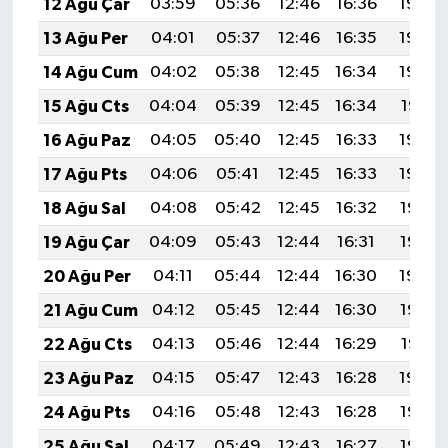
12 Ağu Çar
03:59
05:36
12:46
16:36
19:45
13 Ağu Per
04:01
05:37
12:46
16:35
19:44
14 Ağu Cum
04:02
05:38
12:45
16:34
19:43
15 Ağu Cts
04:04
05:39
12:45
16:34
19:41
16 Ağu Paz
04:05
05:40
12:45
16:33
19:40
17 Ağu Pts
04:06
05:41
12:45
16:33
19:39
18 Ağu Sal
04:08
05:42
12:45
16:32
19:37
19 Ağu Çar
04:09
05:43
12:44
16:31
19:36
20 Ağu Per
04:11
05:44
12:44
16:30
19:34
21 Ağu Cum
04:12
05:45
12:44
16:30
19:33
22 Ağu Cts
04:13
05:46
12:44
16:29
19:31
23 Ağu Paz
04:15
05:47
12:43
16:28
19:30
24 Ağu Pts
04:16
05:48
12:43
16:28
19:28
25 Ağu Sal
04:17
05:49
12:43
16:27
19:27