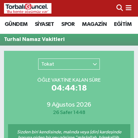
İzmir Nöbetçi Eczaneler
GÜNDEM
SİYASET
SPOR
MAGAZİN
EĞİTİM
İzmir Hava Durumu
Turhal Namaz Vakitleri
İzmir Namaz Vakitleri
Tokat
İzmir Trafik Yoğunluk Haritası
ÖĞLE VAKTİNE KALAN SÜRE
Süper Lig Puan Durumu ve Fikstür
04:44:18
Tüm Manşetler
9 Ağustos 2026
26 Safer 1448
Son Dakika Haberleri
Sizden biri kendisinde, malında veya (din) kardeşinde
Haber Arşivi
hoşuna giden bir şey görürse "mâşâallah, bârekallâh,