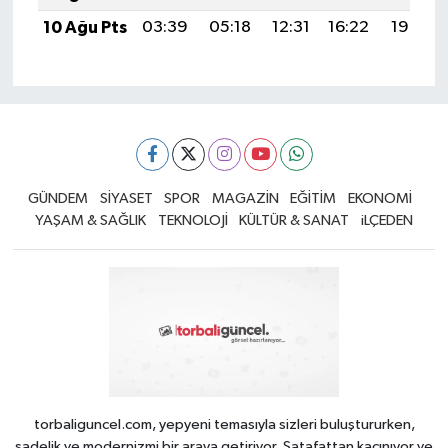
10 Ağu Pts
03:39
05:18
12:31
16:22
19:34
GÜNDEM
SİYASET
SPOR
MAGAZİN
EĞİTİM
EKONOMİ
YAŞAM & SAĞLIK
TEKNOLOJİ
KÜLTÜR & SANAT
iLÇEDEN
torbaliguncel.com, yepyeni temasıyla sizleri buluştururken,
sadelik ve modernizmi bir araya getiriyor. Şatafattan kaçınıyor ve