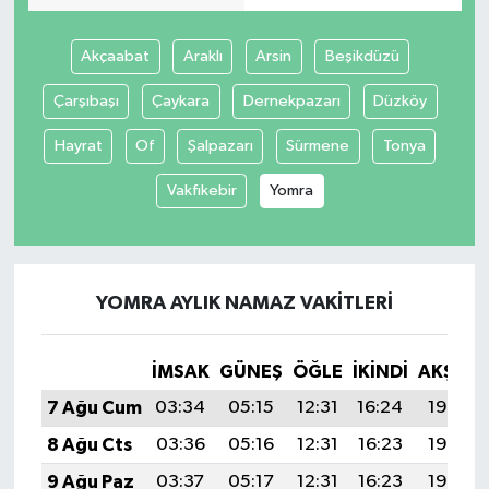
Akçaabat
Araklı
Arsin
Beşikdüzü
Çarşıbaşı
Çaykara
Dernekpazarı
Düzköy
Hayrat
Of
Şalpazarı
Sürmene
Tonya
Vakfıkebir
Yomra
YOMRA AYLIK NAMAZ VAKITLERI
İMSAK
GÜNEŞ
ÖĞLE
İKINDI
AKŞAM
7 Ağu Cum
03:34
05:15
12:31
16:24
19:38
8 Ağu Cts
03:36
05:16
12:31
16:23
19:36
9 Ağu Paz
03:37
05:17
12:31
16:23
19:35