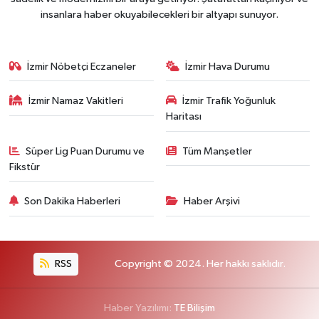
insanlara haber okuyabilecekleri bir altyapı sunuyor.
İzmir Nöbetçi Eczaneler
İzmir Hava Durumu
İzmir Namaz Vakitleri
İzmir Trafik Yoğunluk
Haritası
Süper Lig Puan Durumu ve
Tüm Manşetler
Fikstür
Son Dakika Haberleri
Haber Arşivi
RSS
Copyright © 2024. Her hakkı saklıdır.
Haber Yazılımı:
TE Bilişim