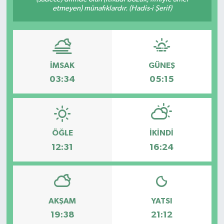
etmeyen) münafıklardır. (Hadis-i Şerif)
İMSAK
GÜNEŞ
03:34
05:15
ÖĞLE
İKINDI
12:31
16:24
AKŞAM
YATSI
19:38
21:12