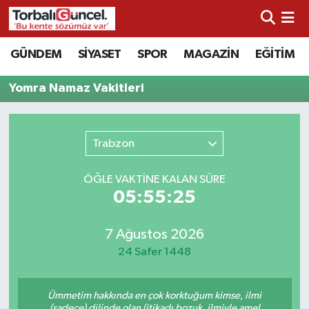
İzmir Nöbetçi Eczaneler
GÜNDEM
SİYASET
SPOR
MAGAZİN
EĞİTİM
İzmir Hava Durumu
Yomra Namaz Vakitleri
İzmir Namaz Vakitleri
Trabzon
İzmir Trafik Yoğunluk Haritası
ÖĞLE VAKTİNE KALAN SÜRE
Süper Lig Puan Durumu ve Fikstür
05:55:25
Tüm Manşetler
7 Ağustos 2026
24 Safer 1448
Son Dakika Haberleri
Ümmetim hakkında en çok korktuğum kimse, ilmi
Haber Arşivi
(sadece) dilinde olan (itikadı bozuk, ilmiyle amel