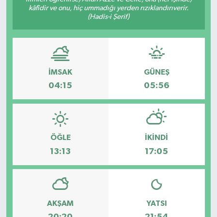
kâfîdir ve onu, hiç ummadığı yerden rızıklandırıverir.
(Hadis-i Şerif)
İMSAK
GÜNEŞ
04:15
05:56
ÖĞLE
İKINDI
13:13
17:05
AKŞAM
YATSI