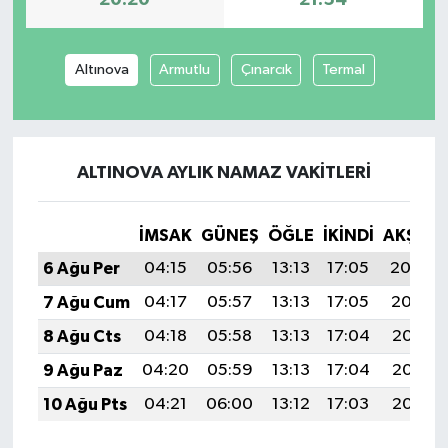
20:20
21:54
Altınova
Armutlu
Çınarcık
Termal
ALTINOVA AYLIK NAMAZ VAKITLERI
İMSAK
GÜNEŞ
ÖĞLE
İKINDI
AKŞAM
6 Ağu Per
04:15
05:56
13:13
17:05
20:20
7 Ağu Cum
04:17
05:57
13:13
17:05
20:19
8 Ağu Cts
04:18
05:58
13:13
17:04
20:17
9 Ağu Paz
04:20
05:59
13:13
17:04
20:16
10 Ağu Pts
04:21
06:00
13:12
17:03
20:15