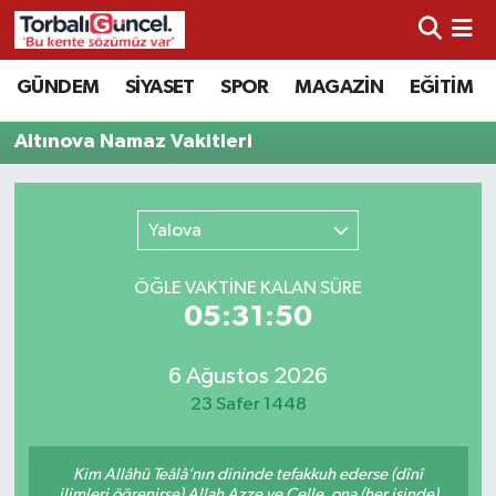
İzmir Nöbetçi Eczaneler
GÜNDEM
SİYASET
SPOR
MAGAZİN
EĞİTİM
İzmir Hava Durumu
Altınova Namaz Vakitleri
İzmir Namaz Vakitleri
Yalova
İzmir Trafik Yoğunluk Haritası
ÖĞLE VAKTİNE KALAN SÜRE
Süper Lig Puan Durumu ve Fikstür
05:31:50
Tüm Manşetler
6 Ağustos 2026
23 Safer 1448
Son Dakika Haberleri
Kim Allâhü Teâlâ’nın dininde tefakkuh ederse (dînî
Haber Arşivi
ilimleri öğrenirse) Allah Azze ve Celle, ona (her işinde)