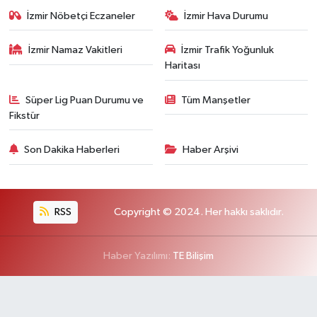
İzmir Nöbetçi Eczaneler
İzmir Hava Durumu
İzmir Namaz Vakitleri
İzmir Trafik Yoğunluk
Haritası
Süper Lig Puan Durumu ve
Tüm Manşetler
Fikstür
Son Dakika Haberleri
Haber Arşivi
RSS
Copyright © 2024. Her hakkı saklıdır.
Haber Yazılımı:
TE Bilişim