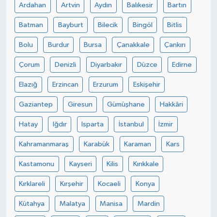
Ardahan
Artvin
Aydın
Balıkesir
Bartın
Batman
Bayburt
Bilecik
Bingöl
Bitlis
Bolu
Burdur
Bursa
Çanakkale
Çankırı
Çorum
Denizli
Diyarbakır
Düzce
Edirne
Elazığ
Erzincan
Erzurum
Eskişehir
Gaziantep
Giresun
Gümüşhane
Hakkâri
Hatay
Iğdır
Isparta
İstanbul
İzmir
Kahramanmaraş
Karabük
Karaman
Kars
Kastamonu
Kayseri
Kilis
Kırıkkale
Kırklareli
Kırşehir
Kocaeli
Konya
Kütahya
Malatya
Manisa
Mardin