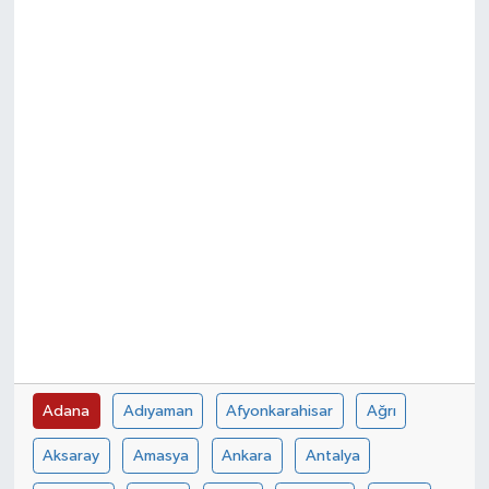
Adana
Adıyaman
Afyonkarahisar
Ağrı
Aksaray
Amasya
Ankara
Antalya