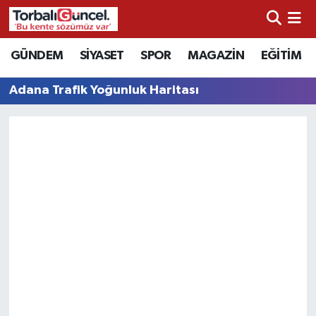
İzmir Nöbetçi Eczaneler
GÜNDEM
SİYASET
SPOR
MAGAZİN
EĞİTİM
İzmir Hava Durumu
Adana Trafik Yoğunluk Haritası
İzmir Namaz Vakitleri
İzmir Trafik Yoğunluk Haritası
Süper Lig Puan Durumu ve Fikstür
Tüm Manşetler
Son Dakika Haberleri
Haber Arşivi