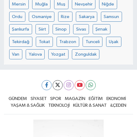
Mersin
Muğla
Muş
Nevşehir
Niğde
Ordu
Osmaniye
Rize
Sakarya
Samsun
Şanlıurfa
Siirt
Sinop
Sivas
Şırnak
Tekirdağ
Tokat
Trabzon
Tunceli
Uşak
Van
Yalova
Yozgat
Zonguldak
GÜNDEM
SİYASET
SPOR
MAGAZİN
EĞİTİM
EKONOMİ
YAŞAM & SAĞLIK
TEKNOLOJİ
KÜLTÜR & SANAT
iLÇEDEN