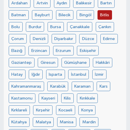
Ardahan
Artvin
Aydın
Balıkesir
Bartın
Batman
Bayburt
Bilecik
Bingöl
Bitlis
Bolu
Burdur
Bursa
Çanakkale
Çankırı
Çorum
Denizli
Diyarbakır
Düzce
Edirne
Elazığ
Erzincan
Erzurum
Eskişehir
Gaziantep
Giresun
Gümüşhane
Hakkâri
Hatay
Iğdır
Isparta
İstanbul
İzmir
Kahramanmaraş
Karabük
Karaman
Kars
Kastamonu
Kayseri
Kilis
Kırıkkale
Kırklareli
Kırşehir
Kocaeli
Konya
Kütahya
Malatya
Manisa
Mardin