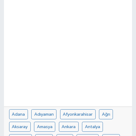
Adana
Adıyaman
Afyonkarahisar
Ağrı
Aksaray
Amasya
Ankara
Antalya