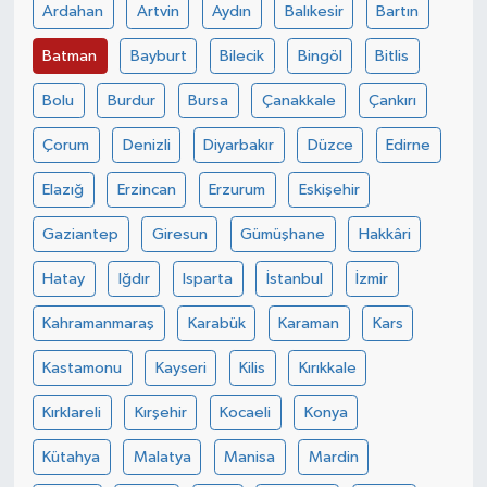
Ardahan
Artvin
Aydın
Balıkesir
Bartın
Batman
Bayburt
Bilecik
Bingöl
Bitlis
Bolu
Burdur
Bursa
Çanakkale
Çankırı
Çorum
Denizli
Diyarbakır
Düzce
Edirne
Elazığ
Erzincan
Erzurum
Eskişehir
Gaziantep
Giresun
Gümüşhane
Hakkâri
Hatay
Iğdır
Isparta
İstanbul
İzmir
Kahramanmaraş
Karabük
Karaman
Kars
Kastamonu
Kayseri
Kilis
Kırıkkale
Kırklareli
Kırşehir
Kocaeli
Konya
Kütahya
Malatya
Manisa
Mardin