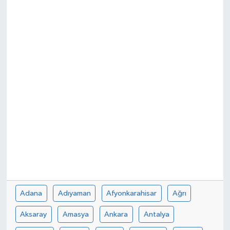
Adana
Adıyaman
Afyonkarahisar
Ağrı
Aksaray
Amasya
Ankara
Antalya