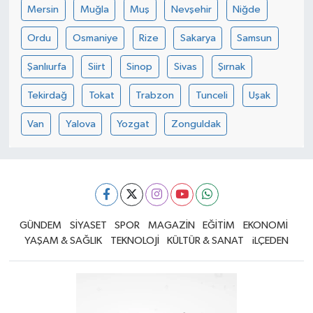
Mersin
Muğla
Muş
Nevşehir
Niğde
Ordu
Osmaniye
Rize
Sakarya
Samsun
Şanlıurfa
Siirt
Sinop
Sivas
Şırnak
Tekirdağ
Tokat
Trabzon
Tunceli
Uşak
Van
Yalova
Yozgat
Zonguldak
GÜNDEM
SİYASET
SPOR
MAGAZİN
EĞİTİM
EKONOMİ
YAŞAM & SAĞLIK
TEKNOLOJİ
KÜLTÜR & SANAT
iLÇEDEN