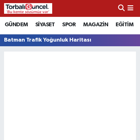
İzmir Nöbetçi Eczaneler
GÜNDEM
SİYASET
SPOR
MAGAZİN
EĞİTİM
İzmir Hava Durumu
Batman Trafik Yoğunluk Haritası
İzmir Namaz Vakitleri
İzmir Trafik Yoğunluk Haritası
Süper Lig Puan Durumu ve Fikstür
Tüm Manşetler
Son Dakika Haberleri
Haber Arşivi