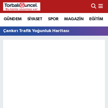
İzmir Nöbetçi Eczaneler
GÜNDEM
SİYASET
SPOR
MAGAZİN
EĞİTİM
İzmir Hava Durumu
Çankırı Trafik Yoğunluk Haritası
İzmir Namaz Vakitleri
İzmir Trafik Yoğunluk Haritası
Süper Lig Puan Durumu ve Fikstür
Tüm Manşetler
Son Dakika Haberleri
Haber Arşivi