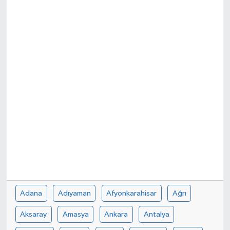
Adana
Adıyaman
Afyonkarahisar
Ağrı
Aksaray
Amasya
Ankara
Antalya