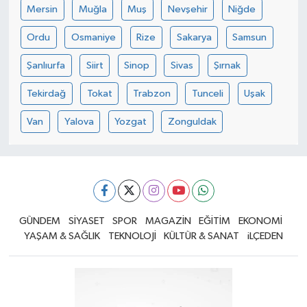
Mersin
Muğla
Muş
Nevşehir
Niğde
Ordu
Osmaniye
Rize
Sakarya
Samsun
Şanlıurfa
Siirt
Sinop
Sivas
Şırnak
Tekirdağ
Tokat
Trabzon
Tunceli
Uşak
Van
Yalova
Yozgat
Zonguldak
GÜNDEM
SİYASET
SPOR
MAGAZİN
EĞİTİM
EKONOMİ
YAŞAM & SAĞLIK
TEKNOLOJİ
KÜLTÜR & SANAT
iLÇEDEN