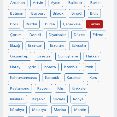
Ardahan
Artvin
Aydın
Balıkesir
Bartın
Batman
Bayburt
Bilecik
Bingöl
Bitlis
Bolu
Burdur
Bursa
Çanakkale
Çankırı
Çorum
Denizli
Diyarbakır
Düzce
Edirne
Elazığ
Erzincan
Erzurum
Eskişehir
Gaziantep
Giresun
Gümüşhane
Hakkâri
Hatay
Iğdır
Isparta
İstanbul
İzmir
Kahramanmaraş
Karabük
Karaman
Kars
Kastamonu
Kayseri
Kilis
Kırıkkale
Kırklareli
Kırşehir
Kocaeli
Konya
Kütahya
Malatya
Manisa
Mardin