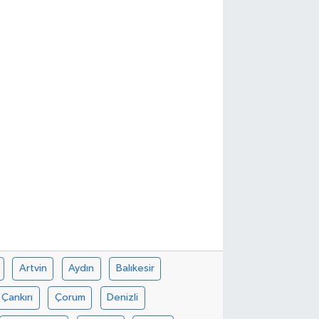
Artvin
Aydın
Balıkesir
Çankırı
Çorum
Denizli