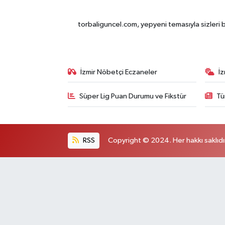
torbaliguncel.com, yepyeni temasıyla sizleri b
İzmir Nöbetçi Eczaneler
İ
Süper Lig Puan Durumu ve Fikstür
Tü
RSS
Copyright © 2024. Her hakkı saklıdı