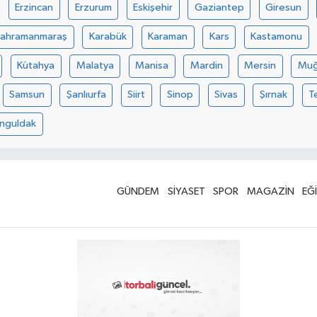
Erzincan
Erzurum
Eskişehir
Gaziantep
Giresun
Kahramanmaraş
Karabük
Karaman
Kars
Kastamonu
Kütahya
Malatya
Manisa
Mardin
Mersin
Muğ
Samsun
Şanlıurfa
Siirt
Sinop
Sivas
Şırnak
T
nguldak
GÜNDEM
SİYASET
SPOR
MAGAZİN
EĞ