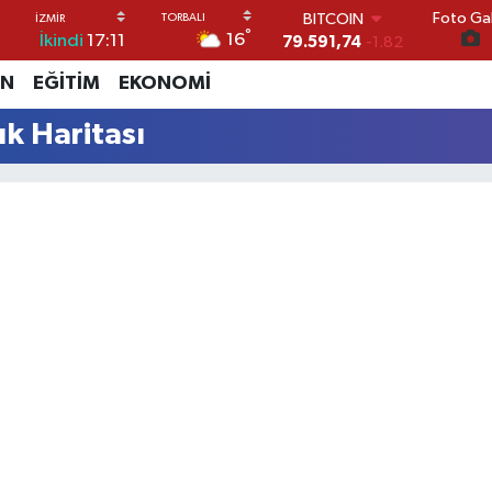
Foto Gal
BITCOIN
°
16
İkindi
17:11
79.591,74
-1.82
DOLAR
İN
EĞİTİM
EKONOMİ
45,43620
0.02
EURO
k Haritası
53,38690
0.19
STERLİN
61,60380
0.18
G.ALTIN
6862,09000
0.19
BİST100
14.598,00
0