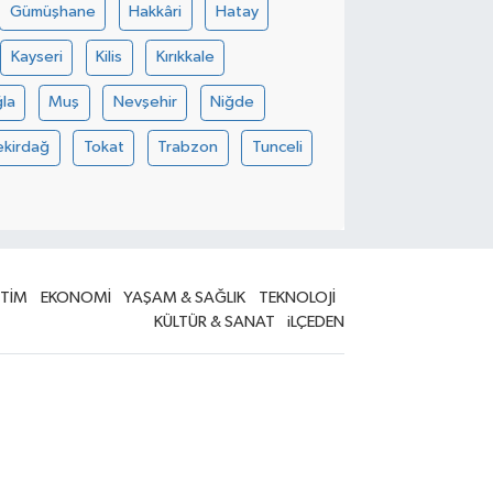
Gümüşhane
Hakkâri
Hatay
Kayseri
Kilis
Kırıkkale
la
Muş
Nevşehir
Niğde
ekirdağ
Tokat
Trabzon
Tunceli
İTİM
EKONOMİ
YAŞAM & SAĞLIK
TEKNOLOJİ
KÜLTÜR & SANAT
iLÇEDEN