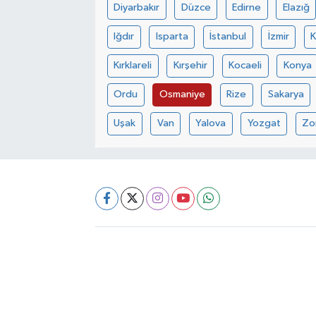
Diyarbakır
Düzce
Edirne
Elazığ
Iğdır
Isparta
İstanbul
İzmir
Kırklareli
Kırşehir
Kocaeli
Konya
Ordu
Osmaniye
Rize
Sakarya
Uşak
Van
Yalova
Yozgat
Zo