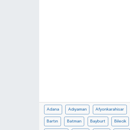
Adana
Adıyaman
Afyonkarahisar
Bartın
Batman
Bayburt
Bilecik