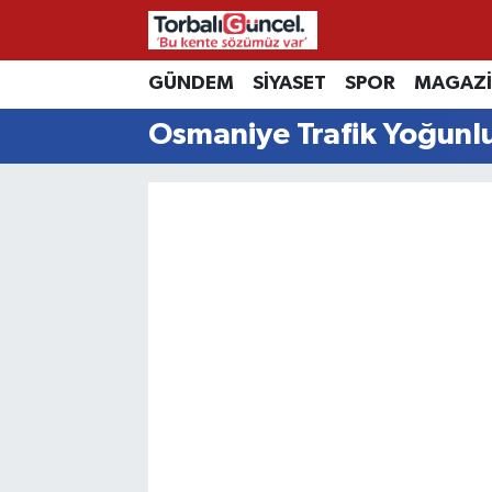
İzmir Nöbetçi Eczaneler
GÜNDEM
SİYASET
SPOR
MAGAZ
Osmaniye Trafik Yoğunlu
İzmir Hava Durumu
İzmir Namaz Vakitleri
İzmir Trafik Yoğunluk Haritası
Süper Lig Puan Durumu ve Fikstür
Tüm Manşetler
Son Dakika Haberleri
Haber Arşivi