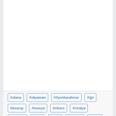
Adana
Adıyaman
Afyonkarahisar
Ağrı
Aksaray
Amasya
Ankara
Antalya