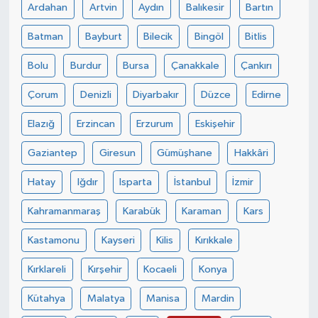
Ardahan
Artvin
Aydın
Balıkesir
Bartın
Batman
Bayburt
Bilecik
Bingöl
Bitlis
Bolu
Burdur
Bursa
Çanakkale
Çankırı
Çorum
Denizli
Diyarbakır
Düzce
Edirne
Elazığ
Erzincan
Erzurum
Eskişehir
Gaziantep
Giresun
Gümüşhane
Hakkâri
Hatay
Iğdır
Isparta
İstanbul
İzmir
Kahramanmaraş
Karabük
Karaman
Kars
Kastamonu
Kayseri
Kilis
Kırıkkale
Kırklareli
Kırşehir
Kocaeli
Konya
Kütahya
Malatya
Manisa
Mardin