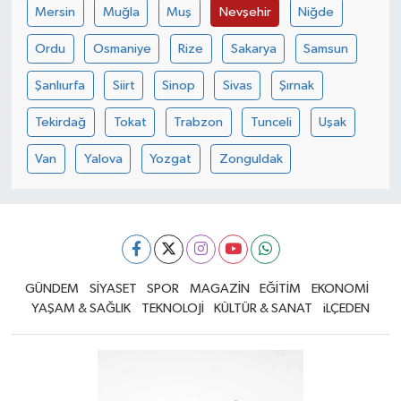
Mersin
Muğla
Muş
Nevşehir
Niğde
Ordu
Osmaniye
Rize
Sakarya
Samsun
Şanlıurfa
Siirt
Sinop
Sivas
Şırnak
Tekirdağ
Tokat
Trabzon
Tunceli
Uşak
Van
Yalova
Yozgat
Zonguldak
GÜNDEM
SİYASET
SPOR
MAGAZİN
EĞİTİM
EKONOMİ
YAŞAM & SAĞLIK
TEKNOLOJİ
KÜLTÜR & SANAT
iLÇEDEN