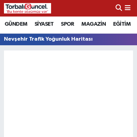
İzmir Nöbetçi Eczaneler
GÜNDEM
SİYASET
SPOR
MAGAZİN
EĞİTİM
İzmir Hava Durumu
Nevşehir Trafik Yoğunluk Haritası
İzmir Namaz Vakitleri
İzmir Trafik Yoğunluk Haritası
Süper Lig Puan Durumu ve Fikstür
Tüm Manşetler
Son Dakika Haberleri
Haber Arşivi