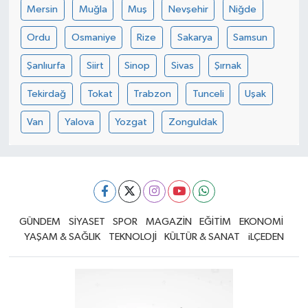
Mersin
Muğla
Muş
Nevşehir
Niğde
Ordu
Osmaniye
Rize
Sakarya
Samsun
Şanlıurfa
Siirt
Sinop
Sivas
Şırnak
Tekirdağ
Tokat
Trabzon
Tunceli
Uşak
Van
Yalova
Yozgat
Zonguldak
GÜNDEM
SİYASET
SPOR
MAGAZİN
EĞİTİM
EKONOMİ
YAŞAM & SAĞLIK
TEKNOLOJİ
KÜLTÜR & SANAT
iLÇEDEN