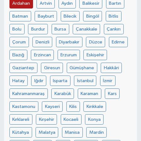
Ardahan
Artvin
Aydın
Balıkesir
Bartın
Batman
Bayburt
Bilecik
Bingöl
Bitlis
Bolu
Burdur
Bursa
Çanakkale
Çankırı
Çorum
Denizli
Diyarbakır
Düzce
Edirne
Elazığ
Erzincan
Erzurum
Eskişehir
Gaziantep
Giresun
Gümüşhane
Hakkâri
Hatay
Iğdır
Isparta
İstanbul
İzmir
Kahramanmaraş
Karabük
Karaman
Kars
Kastamonu
Kayseri
Kilis
Kırıkkale
Kırklareli
Kırşehir
Kocaeli
Konya
Kütahya
Malatya
Manisa
Mardin