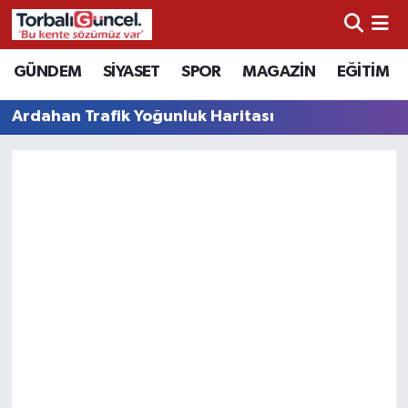
İzmir Nöbetçi Eczaneler
GÜNDEM
SİYASET
SPOR
MAGAZİN
EĞİTİM
İzmir Hava Durumu
Ardahan Trafik Yoğunluk Haritası
İzmir Namaz Vakitleri
İzmir Trafik Yoğunluk Haritası
Süper Lig Puan Durumu ve Fikstür
Tüm Manşetler
Son Dakika Haberleri
Haber Arşivi