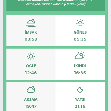
etmeyen) münafıklardır. (Hadis-i Şerif)
İMSAK
GÜNEŞ
03:59
05:35
ÖĞLE
İKINDI
12:46
16:35
AKŞAM
YATSI
19:47
21:16