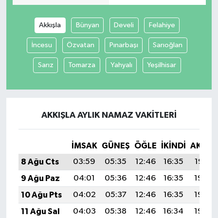
Akkışla
Bünyan
Develi
Felahiye
İncesu
Özvatan
Pınarbaşı
Sarıoğlan
Sarız
Tomarza
Yahyalı
Yeşilhisar
AKKIŞLA AYLIK NAMAZ VAKITLERI
İMSAK
GÜNEŞ
ÖĞLE
İKINDI
AKŞA
8 Ağu Cts
03:59
05:35
12:46
16:35
19:47
9 Ağu Paz
04:01
05:36
12:46
16:35
19:46
10 Ağu Pts
04:02
05:37
12:46
16:35
19:45
11 Ağu Sal
04:03
05:38
12:46
16:34
19:44