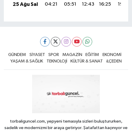
25 Ağu Sal
04:21
05:51
12:43
16:25
19:25
GÜNDEM
SİYASET
SPOR
MAGAZİN
EĞİTİM
EKONOMİ
YAŞAM & SAĞLIK
TEKNOLOJİ
KÜLTÜR & SANAT
iLÇEDEN
torbaliguncel.com, yepyeni temasıyla sizleri buluştururken,
sadelik ve modernizmi bir araya getiriyor. Şatafattan kaçınıyor ve