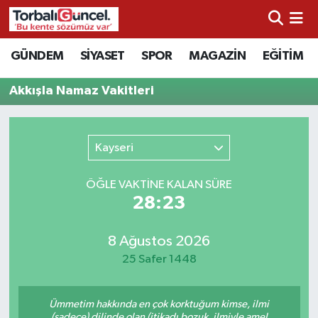
İzmir Nöbetçi Eczaneler
GÜNDEM
SİYASET
SPOR
MAGAZİN
EĞİTİM
İzmir Hava Durumu
Akkışla Namaz Vakitleri
İzmir Namaz Vakitleri
Kayseri
İzmir Trafik Yoğunluk Haritası
ÖĞLE VAKTİNE KALAN SÜRE
Süper Lig Puan Durumu ve Fikstür
28:23
Tüm Manşetler
8 Ağustos 2026
25 Safer 1448
Son Dakika Haberleri
Ümmetim hakkında en çok korktuğum kimse, ilmi
Haber Arşivi
(sadece) dilinde olan (itikadı bozuk, ilmiyle amel