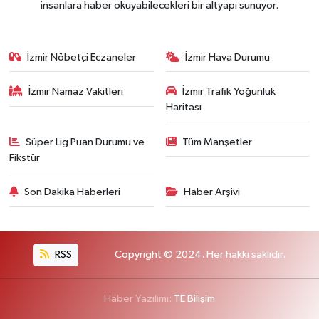
insanlara haber okuyabilecekleri bir altyapı sunuyor.
İzmir Nöbetçi Eczaneler
İzmir Hava Durumu
İzmir Namaz Vakitleri
İzmir Trafik Yoğunluk
Haritası
Süper Lig Puan Durumu ve
Tüm Manşetler
Fikstür
Son Dakika Haberleri
Haber Arşivi
RSS
Copyright © 2024. Her hakkı saklıdır.
Haber Yazılımı:
TE Bilişim