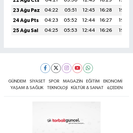
22 Ağu Cts
04:21
05:50
12:45
16:29
19:30
23 Ağu Paz
04:22
05:51
12:45
16:28
19:28
24 Ağu Pts
04:23
05:52
12:44
16:27
19:27
25 Ağu Sal
04:25
05:53
12:44
16:26
19:25
GÜNDEM
SİYASET
SPOR
MAGAZİN
EĞİTİM
EKONOMİ
YAŞAM & SAĞLIK
TEKNOLOJİ
KÜLTÜR & SANAT
iLÇEDEN