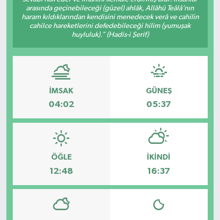
arasında geçinebileceği (güzel) ahlâk, Allâhü Teâlâ’nın
haram kıldıklarından kendisini menedecek verâ ve cahilin
cahilce hareketlerini defedebileceği hilim (yumuşak
huyluluk).” (Hadis-i Şerif)
İMSAK
GÜNEŞ
04:02
05:37
ÖĞLE
İKINDI
12:48
16:37