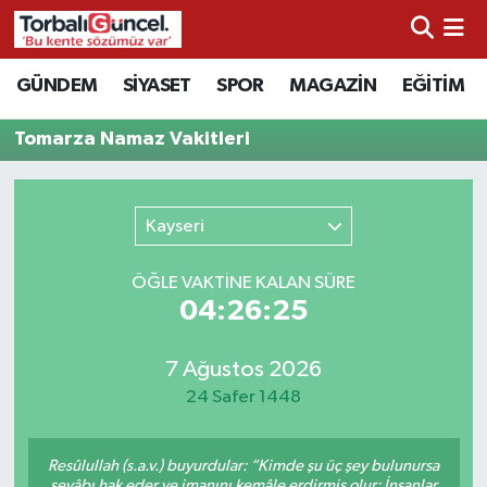
İzmir Nöbetçi Eczaneler
GÜNDEM
SİYASET
SPOR
MAGAZİN
EĞİTİM
İzmir Hava Durumu
Tomarza Namaz Vakitleri
İzmir Namaz Vakitleri
Kayseri
İzmir Trafik Yoğunluk Haritası
ÖĞLE VAKTİNE KALAN SÜRE
Süper Lig Puan Durumu ve Fikstür
04:26:25
Tüm Manşetler
7 Ağustos 2026
24 Safer 1448
Son Dakika Haberleri
Resûlullah (s.a.v.) buyurdular: “Kimde şu üç şey bulunursa
Haber Arşivi
sevâbı hak eder ve imanını kemâle erdirmiş olur: İnsanlar