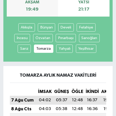
AKŞAM
YATSI
19:49
21:17
Akkışla
Bünyan
Develi
Felahiye
İncesu
Özvatan
Pınarbaşı
Sarıoğlan
Sarız
Tomarza
Yahyalı
Yeşilhisar
TOMARZA AYLIK NAMAZ VAKITLERI
İMSAK
GÜNEŞ
ÖĞLE
İKINDI
AKŞA
7 Ağu Cum
04:02
05:37
12:48
16:37
19:49
8 Ağu Cts
04:03
05:38
12:48
16:36
19:47