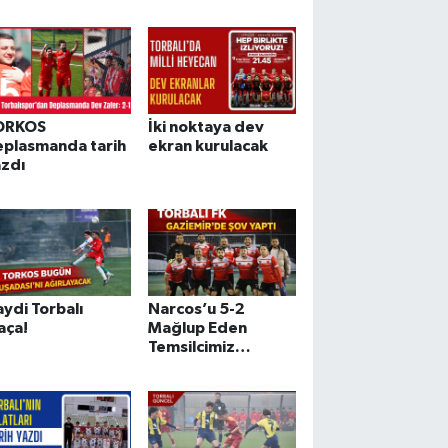
ORKOS
İki noktaya dev
eplasmanda tarih
ekran kurulacak
azdı
ydi Torbalı
Narcos’u 5-2
aça!
Mağlup Eden
Temsilcimiz
Şampiyonluğa Göz
Kırptı