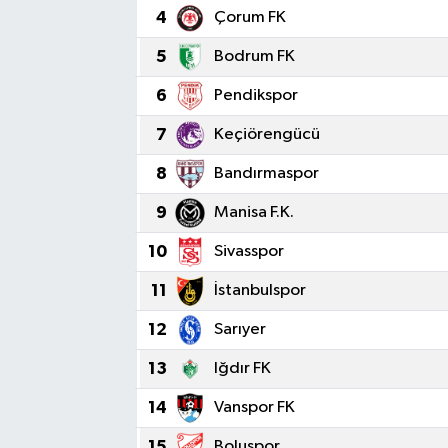
4
Çorum FK
5
Bodrum FK
6
Pendikspor
7
Keçiörengücü
8
Bandırmaspor
9
Manisa F.K.
10
Sivasspor
11
İstanbulspor
12
Sarıyer
13
Iğdır FK
14
Vanspor FK
15
Boluspor