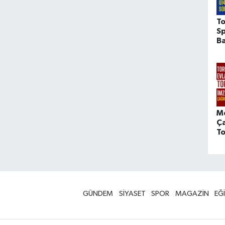
To
Sp
Ba
M
Ça
To
GÜNDEM
SİYASET
SPOR
MAGAZİN
EĞ