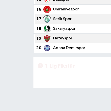
16
Ümraniyespor
17
Serik Spor
18
Sakaryaspor
19
Hatayspor
20
Adana Demirspor
1. Lig Fikstür