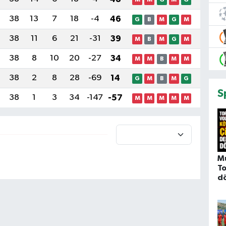
38
13
7
18
-4
46
G
B
M
G
M
38
11
6
21
-31
39
M
B
M
G
M
38
8
10
20
-27
34
M
M
B
M
M
38
2
8
28
-69
14
G
M
B
M
G
S
38
1
3
34
-147
-57
M
M
M
M
M
M
To
d