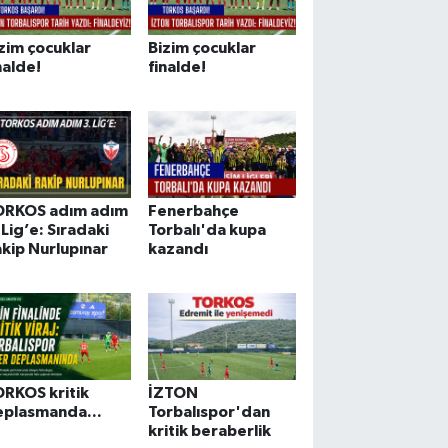
zim çocuklar
Bizim çocuklar
nalde!
finalde!
ORKOS adım adım
Fenerbahçe
 Lig’e: Sıradaki
Torbalı'da kupa
kip Nurlupınar
kazandı
RKOS kritik
İZTON
eplasmanda...
Torbalıspor'dan
kritik beraberlik