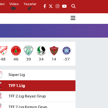
eri
Video
Yazarlar
48
46
39
34
14
-57
Süper Lig
TFF 1.Lig
TFF 2.Lig Beyaz Grup
TFF 2.Lig Kırmızı Grup