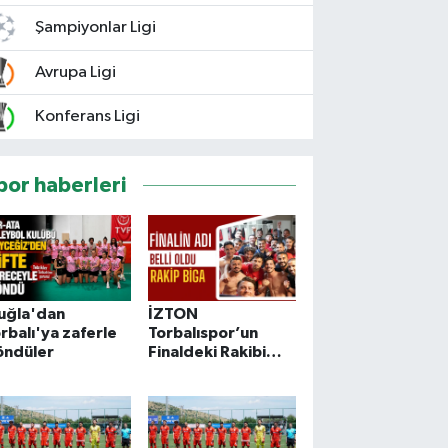
Şampiyonlar Ligi
Avrupa Ligi
Konferans Ligi
por haberleri
uğla'dan
İZTON
rbalı'ya zaferle
Torbalıspor’un
öndüler
Finaldeki Rakibi
Bigaspor Oldu