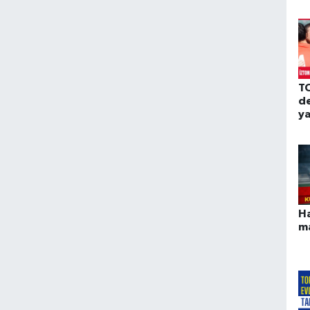
T
d
y
Ha
m