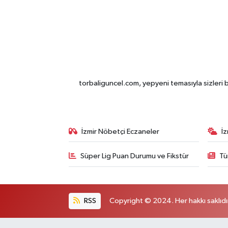
torbaliguncel.com, yepyeni temasıyla sizleri b
İzmir Nöbetçi Eczaneler
İ
Süper Lig Puan Durumu ve Fikstür
Tü
RSS
Copyright © 2024. Her hakkı saklıdı