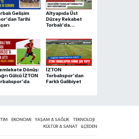
rbalı Gelişim
Altyapıda Üst
or’dan Tarihi
Düzey Rekabet
şarı
Torbalı’da
Yaşanacak
emlekete Dönüş:
İZTON
ğrı Gülcü İZTON
Torbalıspor’dan
rbalıspor’da
Farklı Galibiyet
İTİM
EKONOMİ
YAŞAM & SAĞLIK
TEKNOLOJİ
KÜLTÜR & SANAT
iLÇEDEN