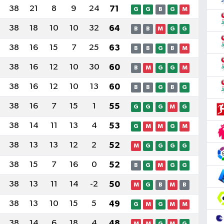
38
21
8
9
24
71
G
G
B
G
M
38
18
10
10
32
64
B
B
M
G
G
38
16
15
7
25
63
B
B
G
B
M
38
16
12
10
30
60
B
M
G
G
M
38
16
12
10
13
60
B
B
G
B
G
38
16
7
15
1
55
G
G
G
M
G
38
14
11
13
4
53
G
M
M
G
M
38
13
13
12
2
52
M
G
G
G
G
38
15
7
16
0
52
B
G
M
G
G
38
13
11
14
-2
50
M
G
B
M
B
38
13
10
15
5
49
G
M
G
M
M
38
14
6
18
4
48
M
M
G
M
G