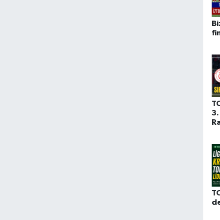
Bi
fi
T
3.
Ra
TO
d