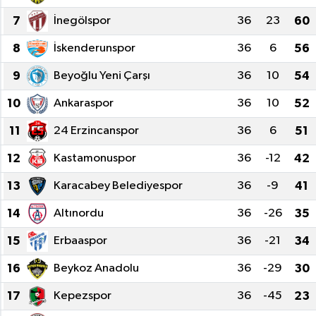
7
İnegölspor
36
23
60
8
İskenderunspor
36
6
56
9
Beyoğlu Yeni Çarşı
36
10
54
10
Ankaraspor
36
10
52
11
24 Erzincanspor
36
6
51
12
Kastamonuspor
36
-12
42
13
Karacabey Belediyespor
36
-9
41
14
Altınordu
36
-26
35
15
Erbaaspor
36
-21
34
16
Beykoz Anadolu
36
-29
30
17
Kepezspor
36
-45
23