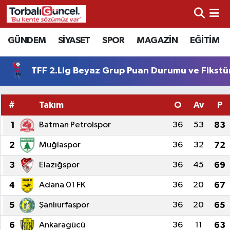
İzmir Nöbetçi Eczaneler
GÜNDEM
SİYASET
SPOR
MAGAZİN
EĞİTİM
İzmir Hava Durumu
TFF 2.Lig Beyaz Grup Puan Durumu ve Fikstü
İzmir Namaz Vakitleri
#
Takım
O
Av
P
İzmir Trafik Yoğunluk Haritası
1
Batman Petrolspor
36
53
83
Süper Lig Puan Durumu ve Fikstür
2
Muğlaspor
36
32
72
3
Elazığspor
36
45
69
Tüm Manşetler
4
Adana 01 FK
36
20
67
Son Dakika Haberleri
5
Şanlıurfaspor
36
20
65
Haber Arşivi
6
Ankaragücü
36
11
63