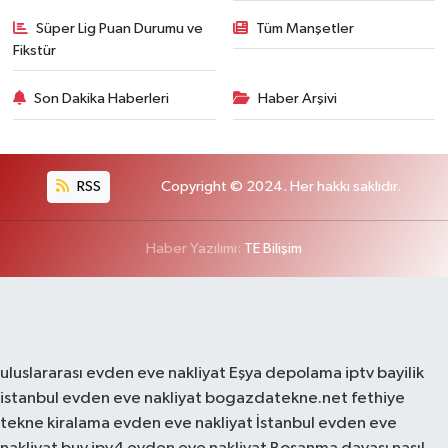
Süper Lig Puan Durumu ve
Tüm Manşetler
Fikstür
Son Dakika Haberleri
Haber Arşivi
RSS
Copyright © 2024. Her hakkı saklıdır.
Haber Yazılımı:
TE Bilişim
uluslararası evden eve nakliyat
Eşya depolama
iptv bayilik
istanbul evden eve nakliyat
bogazdatekne.net
fethiye
tekne kiralama
evden eve nakliyat
İstanbul evden eve