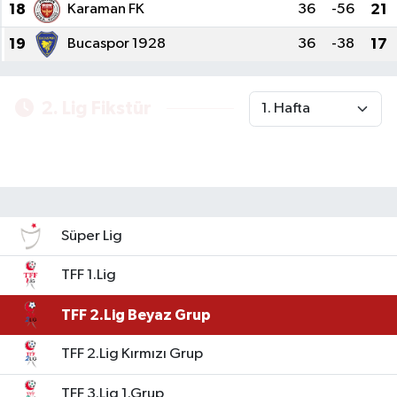
18
Karaman FK
36
-56
21
19
Bucaspor 1928
36
-38
17
2. Lig Fikstür
Süper Lig
TFF 1.Lig
TFF 2.Lig Beyaz Grup
TFF 2.Lig Kırmızı Grup
TFF 3.Lig 1.Grup