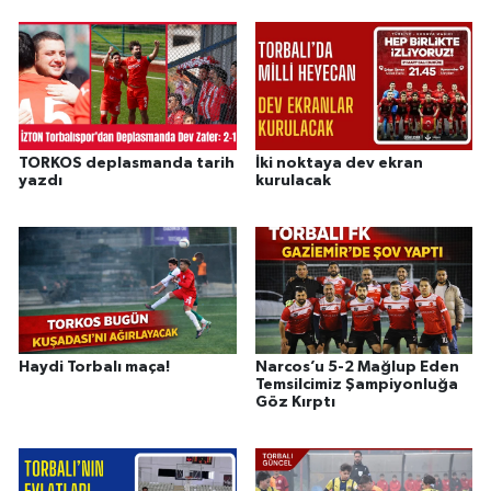
TORKOS deplasmanda tarih
İki noktaya dev ekran
yazdı
kurulacak
Haydi Torbalı maça!
Narcos’u 5-2 Mağlup Eden
Temsilcimiz Şampiyonluğa
Göz Kırptı