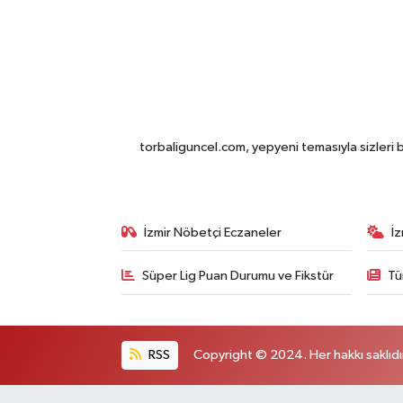
torbaliguncel.com, yepyeni temasıyla sizleri b
İzmir Nöbetçi Eczaneler
İ
Süper Lig Puan Durumu ve Fikstür
Tü
RSS
Copyright © 2024. Her hakkı saklıdı