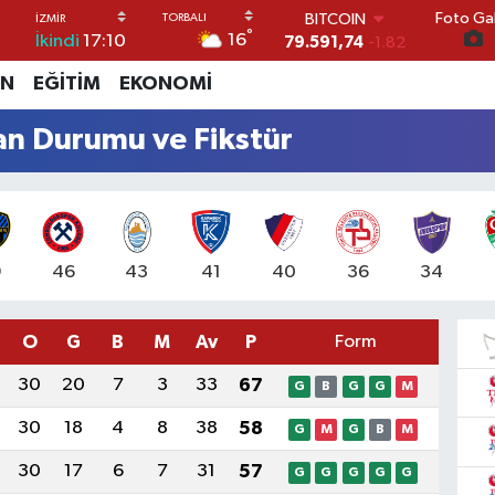
79.591,74
-1.82
Foto Gal
DOLAR
°
16
İkindi
17:10
45,43620
0.02
EURO
İN
EĞİTİM
EKONOMİ
53,38690
0.19
STERLİN
an Durumu ve Fikstür
61,60380
0.18
G.ALTIN
6862,09000
0.19
BİST100
14.598,00
0
9
46
43
41
40
36
34
O
G
B
M
Av
P
Form
30
20
7
3
33
67
G
B
G
G
M
30
18
4
8
38
58
G
M
G
B
M
30
17
6
7
31
57
G
G
G
G
G