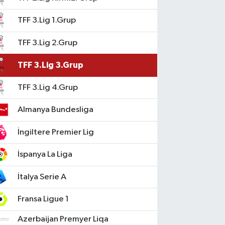
TFF 3.Lig 1.Grup
TFF 3.Lig 2.Grup
TFF 3.Lig 3.Grup
TFF 3.Lig 4.Grup
Almanya Bundesliga
İngiltere Premier Lig
İspanya La Liga
İtalya Serie A
Fransa Ligue 1
Azerbaijan Premyer Liqa