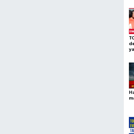
T
d
y
Ha
m