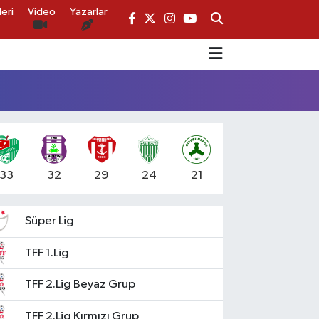
eri
Video
Yazarlar
33
32
29
24
21
Süper Lig
TFF 1.Lig
TFF 2.Lig Beyaz Grup
TFF 2.Lig Kırmızı Grup