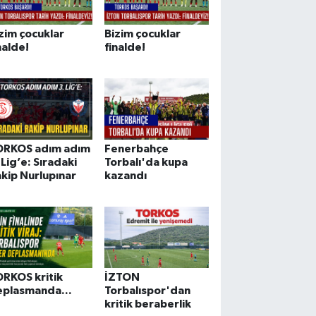
zim çocuklar
Bizim çocuklar
nalde!
finalde!
ORKOS adım adım
Fenerbahçe
 Lig’e: Sıradaki
Torbalı'da kupa
kip Nurlupınar
kazandı
RKOS kritik
İZTON
eplasmanda...
Torbalıspor'dan
kritik beraberlik