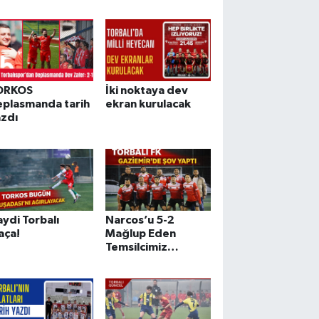
ORKOS
İki noktaya dev
eplasmanda tarih
ekran kurulacak
azdı
ydi Torbalı
Narcos’u 5-2
aça!
Mağlup Eden
Temsilcimiz
Şampiyonluğa Göz
Kırptı