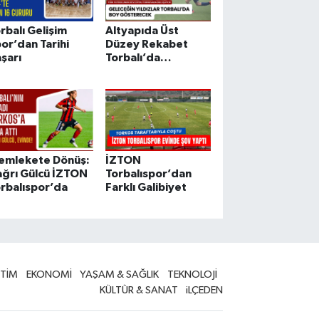
rbalı Gelişim
Altyapıda Üst
or’dan Tarihi
Düzey Rekabet
şarı
Torbalı’da
Yaşanacak
emlekete Dönüş:
İZTON
ğrı Gülcü İZTON
Torbalıspor’dan
rbalıspor’da
Farklı Galibiyet
İTİM
EKONOMİ
YAŞAM & SAĞLIK
TEKNOLOJİ
KÜLTÜR & SANAT
iLÇEDEN