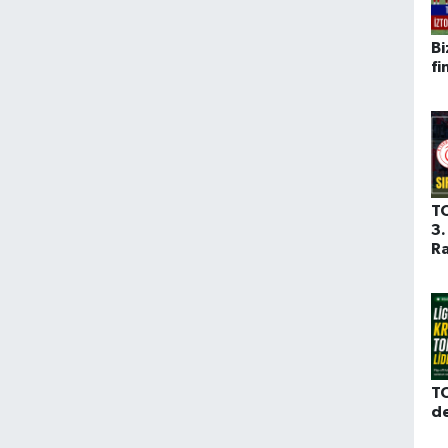
Bi
fi
T
3.
Ra
TO
d