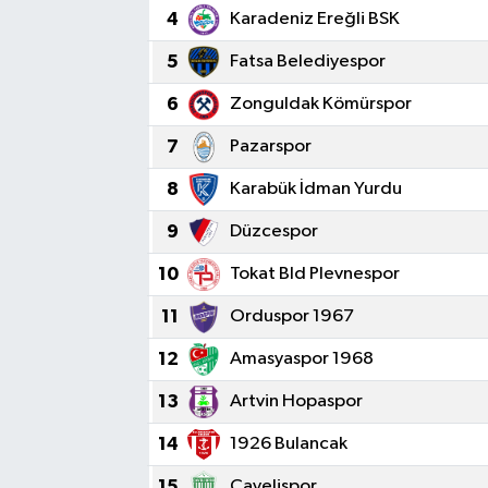
4
Karadeniz Ereğli BSK
5
Fatsa Belediyespor
6
Zonguldak Kömürspor
7
Pazarspor
8
Karabük İdman Yurdu
9
Düzcespor
10
Tokat Bld Plevnespor
11
Orduspor 1967
12
Amasyaspor 1968
13
Artvin Hopaspor
14
1926 Bulancak
15
Çayelispor