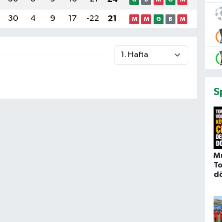
30
4
9
17
-22
21
M
M
G
B
M
S
M
To
d