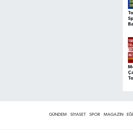
To
Sp
Ba
M
Ça
To
GÜNDEM
SİYASET
SPOR
MAGAZİN
EĞ