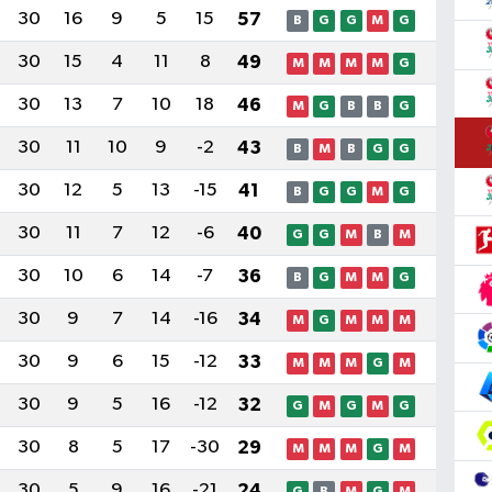
30
16
9
5
15
57
B
G
G
M
G
30
15
4
11
8
49
M
M
M
M
G
30
13
7
10
18
46
M
G
B
B
G
30
11
10
9
-2
43
B
M
B
G
G
30
12
5
13
-15
41
B
G
G
M
G
30
11
7
12
-6
40
G
G
M
B
M
30
10
6
14
-7
36
B
G
M
M
G
30
9
7
14
-16
34
M
G
M
M
M
30
9
6
15
-12
33
M
M
M
G
M
30
9
5
16
-12
32
G
M
G
M
G
30
8
5
17
-30
29
M
M
M
G
M
30
5
9
16
-21
24
G
B
M
G
M