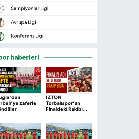
Şampiyonlar Ligi
Avrupa Ligi
Konferans Ligi
por haberleri
uğla'dan
İZTON
rbalı'ya zaferle
Torbalıspor’un
öndüler
Finaldeki Rakibi
Bigaspor Oldu