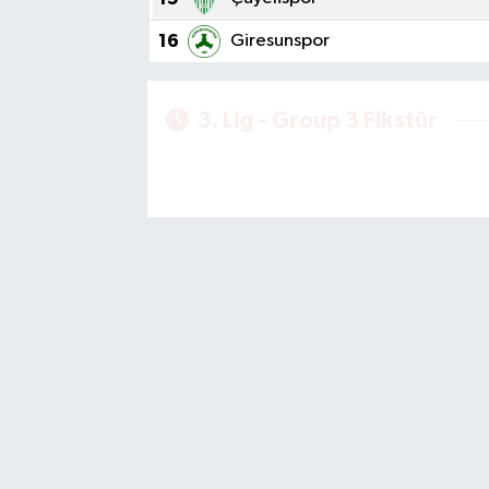
16
Giresunspor
3. Lig - Group 3 Fikstür