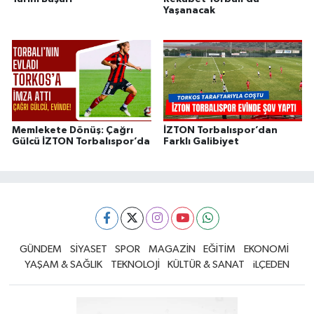
Yaşanacak
Memlekete Dönüş: Çağrı
İZTON Torbalıspor’dan
Gülcü İZTON Torbalıspor’da
Farklı Galibiyet
GÜNDEM
SİYASET
SPOR
MAGAZİN
EĞİTİM
EKONOMİ
YAŞAM & SAĞLIK
TEKNOLOJİ
KÜLTÜR & SANAT
iLÇEDEN