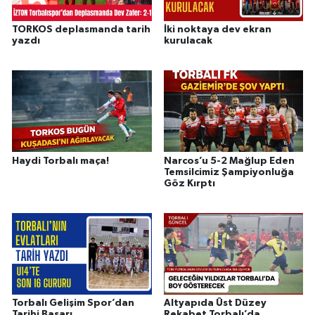
TORKOS deplasmanda tarih
İki noktaya dev ekran
yazdı
kurulacak
Haydi Torbalı maça!
Narcos’u 5-2 Mağlup Eden
Temsilcimiz Şampiyonluğa
Göz Kırptı
Torbalı Gelişim Spor’dan
Altyapıda Üst Düzey
Tarihi Başarı
Rekabet Torbalı’da