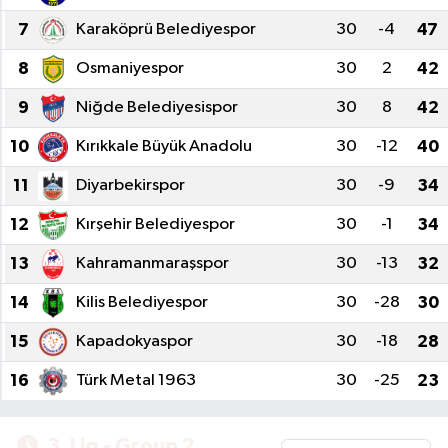
7
Karaköprü Belediyespor
30
-4
47
8
Osmaniyespor
30
2
42
9
Niğde Belediyesispor
30
8
42
10
Kırıkkale Büyük Anadolu
30
-12
40
11
Diyarbekirspor
30
-9
34
12
Kırşehir Belediyespor
30
-1
34
13
Kahramanmaraşspor
30
-13
32
14
Kilis Belediyespor
30
-28
30
15
Kapadokyaspor
30
-18
28
16
Türk Metal 1963
30
-25
23
3. Lig - Group 2