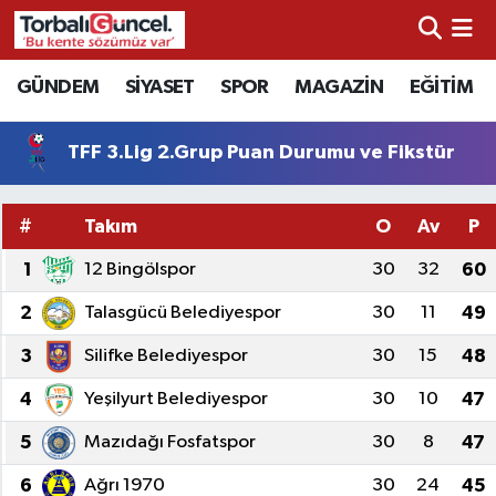
İzmir Nöbetçi Eczaneler
GÜNDEM
SİYASET
SPOR
MAGAZİN
EĞİTİM
İzmir Hava Durumu
TFF 3.Lig 2.Grup Puan Durumu ve Fikstür
İzmir Namaz Vakitleri
#
Takım
O
Av
P
İzmir Trafik Yoğunluk Haritası
1
12 Bingölspor
30
32
60
Süper Lig Puan Durumu ve Fikstür
2
Talasgücü Belediyespor
30
11
49
3
Silifke Belediyespor
30
15
48
Tüm Manşetler
4
Yeşilyurt Belediyespor
30
10
47
Son Dakika Haberleri
5
Mazıdağı Fosfatspor
30
8
47
Haber Arşivi
6
Ağrı 1970
30
24
45