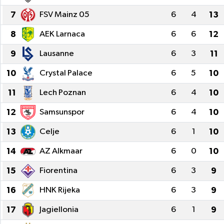
7
FSV Mainz 05
6
4
13
8
AEK Larnaca
6
6
12
9
Lausanne
6
3
11
10
Crystal Palace
6
5
10
11
Lech Poznan
6
4
10
12
Samsunspor
6
4
10
13
Celje
6
1
10
14
AZ Alkmaar
6
0
10
15
Fiorentina
6
3
9
16
HNK Rijeka
6
3
9
17
Jagiellonia
6
1
9