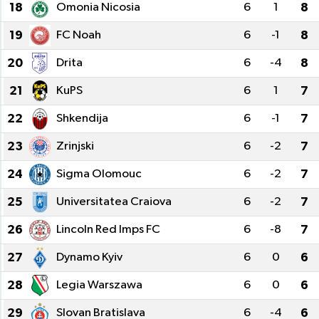
18
Omonia Nicosia
6
1
8
19
FC Noah
6
-1
8
20
Drita
6
-4
8
21
KuPS
6
1
7
22
Shkendija
6
-1
7
23
Zrinjski
6
-2
7
24
Sigma Olomouc
6
-2
7
25
Universitatea Craiova
6
-2
7
26
Lincoln Red Imps FC
6
-8
7
27
Dynamo Kyiv
6
0
6
28
Legia Warszawa
6
0
6
29
Slovan Bratislava
6
-4
6