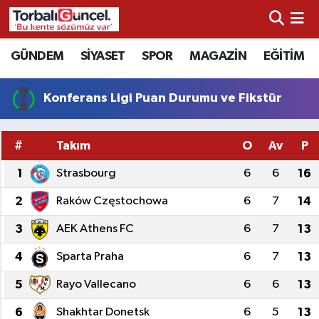
İzmir Nöbetçi Eczaneler
GÜNDEM
SİYASET
SPOR
MAGAZİN
EĞİTİM
İzmir Hava Durumu
Konferans Ligi Puan Durumu ve Fikstür
İzmir Namaz Vakitleri
#
Takım
O
Av
P
İzmir Trafik Yoğunluk Haritası
1
Strasbourg
6
6
16
Süper Lig Puan Durumu ve Fikstür
2
Raków Częstochowa
6
7
14
3
AEK Athens FC
6
7
13
Tüm Manşetler
4
Sparta Praha
6
7
13
Son Dakika Haberleri
5
Rayo Vallecano
6
6
13
Haber Arşivi
6
Shakhtar Donetsk
6
5
13