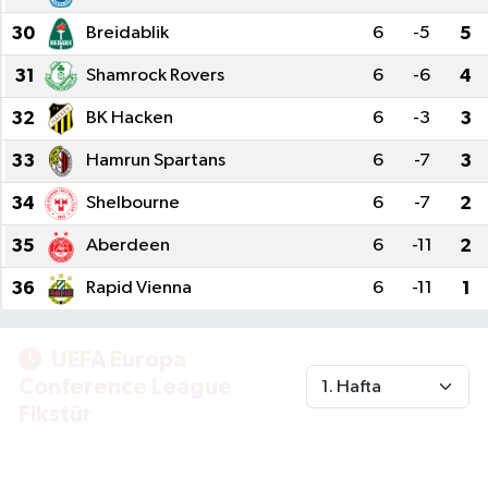
30
Breidablik
6
-5
5
31
Shamrock Rovers
6
-6
4
32
BK Hacken
6
-3
3
33
Hamrun Spartans
6
-7
3
34
Shelbourne
6
-7
2
35
Aberdeen
6
-11
2
36
Rapid Vienna
6
-11
1
UEFA Europa
Conference League
Fikstür