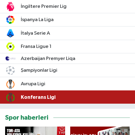
İngiltere Premier Lig
İspanya La Liga
İtalya Serie A
Fransa Ligue 1
Azerbaijan Premyer Liqa
Şampiyonlar Ligi
Avrupa Ligi
Konferans Ligi
Spor haberleri