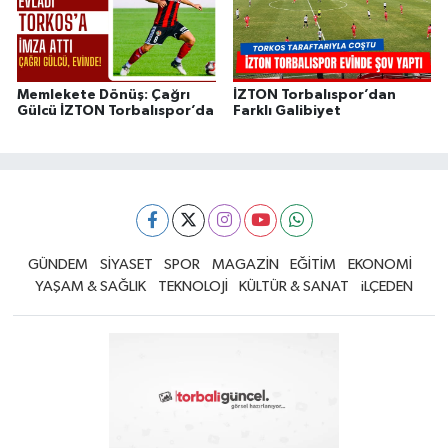
Memlekete Dönüş: Çağrı
İZTON Torbalıspor’dan
Gülcü İZTON Torbalıspor’da
Farklı Galibiyet
GÜNDEM
SİYASET
SPOR
MAGAZİN
EĞİTİM
EKONOMİ
YAŞAM & SAĞLIK
TEKNOLOJİ
KÜLTÜR & SANAT
iLÇEDEN