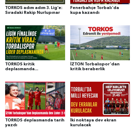
TORKOS adım adım 3. Lig’e:
Fenerbahçe Torbalı'da
Sıradaki Rakip Nurlupınar
kupa kazandı
TORKOS kritik
İZTON Torbalıspor'dan
deplasmanda...
kritik beraberlik
TORKOS deplasmanda tarih
İki noktaya dev ekran
yazdı
kurulacak