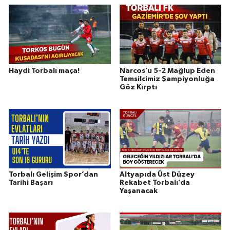
Haydi Torbalı maça!
Narcos’u 5-2 Mağlup Eden
Temsilcimiz Şampiyonluğa
Göz Kırptı
Torbalı Gelişim Spor’dan
Altyapıda Üst Düzey
Tarihi Başarı
Rekabet Torbalı’da
Yaşanacak