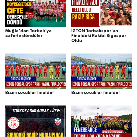
Muğla'dan Torbalı'ya
İZTON Torbalıspor’un
zaferle döndüler
Finaldeki Rakibi Bigaspor
Oldu
Bizim çocuklar finalde!
Bizim çocuklar finalde!