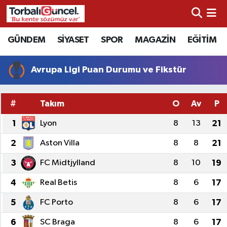
İzmir Nöbetçi Eczaneler
GÜNDEM
SİYASET
SPOR
MAGAZİN
EĞİTİM
İzmir Hava Durumu
Avrupa Ligi Puan Durumu ve Fikstür
İzmir Namaz Vakitleri
#
Takım
O
Av
P
İzmir Trafik Yoğunluk Haritası
1
Lyon
8
13
21
Süper Lig Puan Durumu ve Fikstür
2
Aston Villa
8
8
21
3
FC Midtjylland
8
10
19
Tüm Manşetler
4
Real Betis
8
6
17
Son Dakika Haberleri
5
FC Porto
8
6
17
Haber Arşivi
6
SC Braga
8
6
17