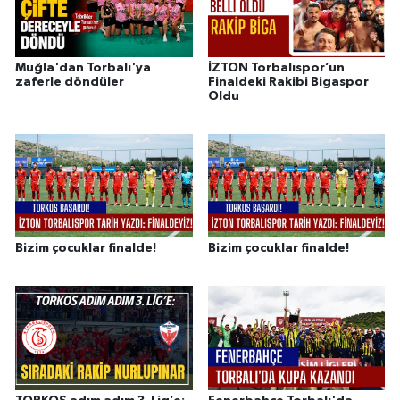
Muğla'dan Torbalı'ya
İZTON Torbalıspor’un
zaferle döndüler
Finaldeki Rakibi Bigaspor
Oldu
Bizim çocuklar finalde!
Bizim çocuklar finalde!