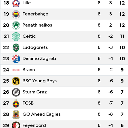
18
Lille
8
3
12
19
Fenerbahçe
8
3
12
20
Panathinaikos
8
2
12
21
Celtic
8
-2
11
22
Ludogorets
8
-3
10
23
Dinamo Zagreb
8
-4
10
24
Brann
8
-2
9
25
BSC Young Boys
8
-6
9
26
Sturm Graz
8
-6
7
27
FCSB
8
-7
7
28
GO Ahead Eagles
8
-8
7
29
Feyenoord
8
-4
6