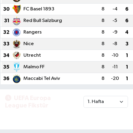
30
FC Basel 1893
8
-4
6
31
Red Bull Salzburg
8
-5
6
32
Rangers
8
-9
4
33
Nice
8
-8
3
34
Utrecht
8
-10
1
35
Malmo FF
8
-11
1
36
Maccabi Tel Aviv
8
-20
1
UEFA Europa
League Fikstür