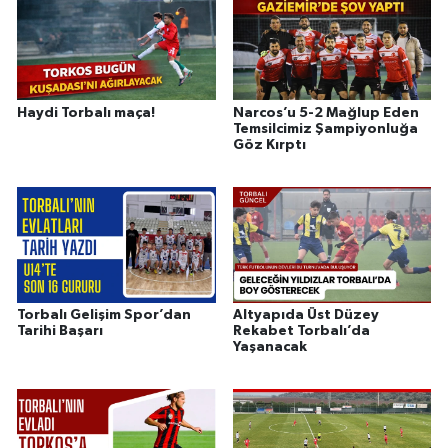
Haydi Torbalı maça!
Narcos’u 5-2 Mağlup Eden
Temsilcimiz Şampiyonluğa
Göz Kırptı
Torbalı Gelişim Spor’dan
Altyapıda Üst Düzey
Tarihi Başarı
Rekabet Torbalı’da
Yaşanacak