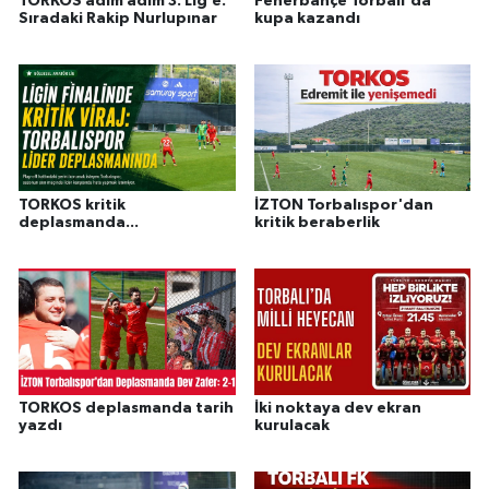
TORKOS adım adım 3. Lig’e:
Fenerbahçe Torbalı'da
Sıradaki Rakip Nurlupınar
kupa kazandı
TORKOS kritik
İZTON Torbalıspor'dan
deplasmanda...
kritik beraberlik
TORKOS deplasmanda tarih
İki noktaya dev ekran
yazdı
kurulacak