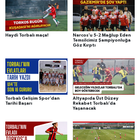
Haydi Torbalı maça!
Narcos’u 5-2 Mağlup Eden
Temsilcimiz Şampiyonluğa
Göz Kırptı
Torbalı Gelişim Spor’dan
Altyapıda Üst Düzey
Tarihi Başarı
Rekabet Torbalı’da
Yaşanacak