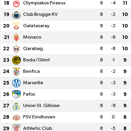
18
Olympiakos Piraeus
8
-4
11
19
Club Brugge KV
8
-2
10
20
Galatasaray
8
-2
10
21
Monaco
8
-6
10
22
Qarabag
8
-8
10
23
Bodo/Glimt
8
-1
9
24
Benfica
8
-2
9
25
Marseille
8
-3
9
26
Pafos
8
-3
9
27
Union St. Gilloise
8
-9
9
28
PSV Eindhoven
8
0
8
29
Athletic Club
8
-5
8