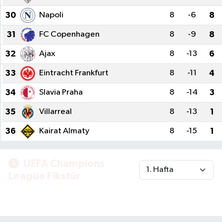
30
Napoli
8
-6
8
31
FC Copenhagen
8
-9
8
32
Ajax
8
-13
6
33
Eintracht Frankfurt
8
-11
4
34
Slavia Praha
8
-14
3
35
Villarreal
8
-13
1
36
Kairat Almaty
8
-15
1
UEFA Champions
League Fikstür