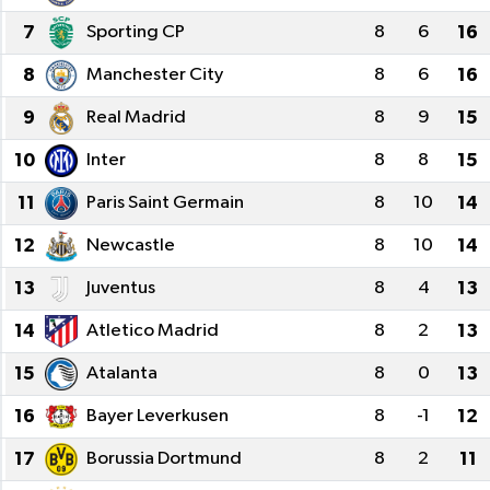
7
Sporting CP
8
6
16
8
Manchester City
8
6
16
9
Real Madrid
8
9
15
10
Inter
8
8
15
11
Paris Saint Germain
8
10
14
12
Newcastle
8
10
14
13
Juventus
8
4
13
14
Atletico Madrid
8
2
13
15
Atalanta
8
0
13
16
Bayer Leverkusen
8
-1
12
17
Borussia Dortmund
8
2
11