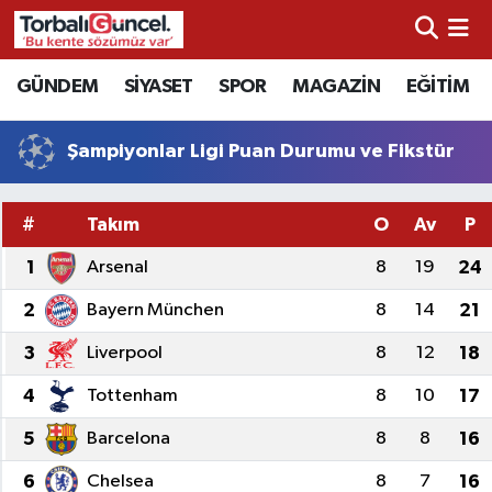
İzmir Nöbetçi Eczaneler
GÜNDEM
SİYASET
SPOR
MAGAZİN
EĞİTİM
İzmir Hava Durumu
Şampiyonlar Ligi Puan Durumu ve Fikstür
İzmir Namaz Vakitleri
#
Takım
O
Av
P
İzmir Trafik Yoğunluk Haritası
1
Arsenal
8
19
24
Süper Lig Puan Durumu ve Fikstür
2
Bayern München
8
14
21
3
Liverpool
8
12
18
Tüm Manşetler
4
Tottenham
8
10
17
Son Dakika Haberleri
5
Barcelona
8
8
16
Haber Arşivi
6
Chelsea
8
7
16