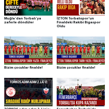
Muğla'dan Torbalı'ya
İZTON Torbalıspor’un
zaferle döndüler
Finaldeki Rakibi Bigaspor
Oldu
Bizim çocuklar finalde!
Bizim çocuklar finalde!