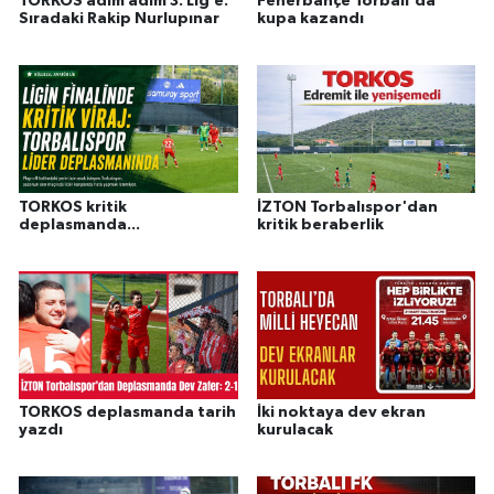
TORKOS adım adım 3. Lig’e:
Fenerbahçe Torbalı'da
Sıradaki Rakip Nurlupınar
kupa kazandı
TORKOS kritik
İZTON Torbalıspor'dan
deplasmanda...
kritik beraberlik
TORKOS deplasmanda tarih
İki noktaya dev ekran
yazdı
kurulacak