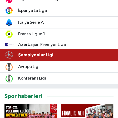
İspanya La Liga
İtalya Serie A
Fransa Ligue 1
Azerbaijan Premyer Liqa
Şampiyonlar Ligi
Avrupa Ligi
Konferans Ligi
Spor haberleri