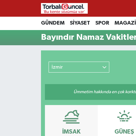
İzmir Nöbetçi Eczaneler
GÜNDEM
SİYASET
SPOR
MAGAZ
Bayındır Namaz Vakitler
İzmir Hava Durumu
İzmir Namaz Vakitleri
İzmir
İzmir Trafik Yoğunluk Haritası
Süper Lig Puan Durumu ve Fikstür
Ümmetim hakkında en çok korktuğu
Tüm Manşetler
Son Dakika Haberleri
Haber Arşivi
İMSAK
GÜNEŞ