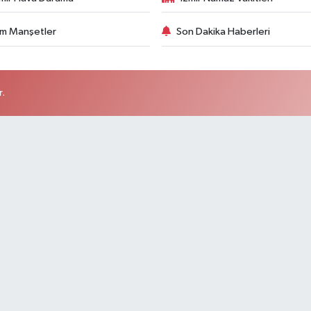
m Manşetler
Son Dakika Haberleri
r.