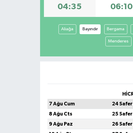
04:35
06:10
Aliağa
Bayındır
Bergama
Menderes
HİCR
7 Ağu Cum
24 Safer
8 Ağu Cts
25 Safer
9 Ağu Paz
26 Safer