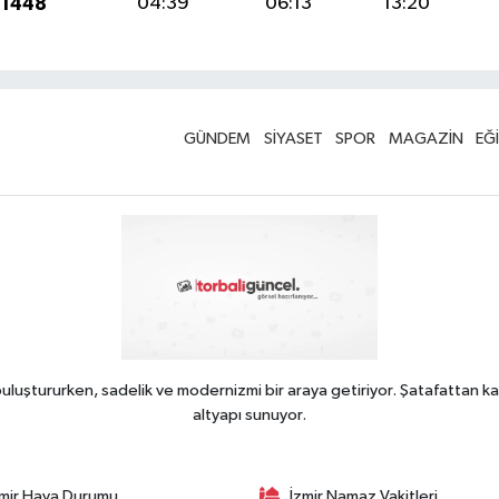
 1448
04:39
06:13
13:20
GÜNDEM
SİYASET
SPOR
MAGAZİN
EĞ
uluştururken, sadelik ve modernizmi bir araya getiriyor. Şatafattan ka
altyapı sunuyor.
zmir Hava Durumu
İzmir Namaz Vakitleri