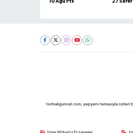
10 Ağu Pts
27 Safer
torbaliguncel.com, yepyeni temasıyla sizleri b
İzmir Nöbetçi Eczaneler
İ