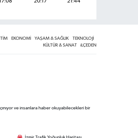
17:08
20:17
21:44
İTİM
EKONOMİ
YAŞAM & SAĞLIK
TEKNOLOJİ
KÜLTÜR & SANAT
iLÇEDEN
çınıyor ve insanlara haber okuyabilecekleri bir
İzmir Trafik Yoğunluk Haritası