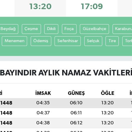
13:20
17:09
Beydağ
Çeşme
Dikili
Foça
Güzelbahçe
Karabur
Menemen
Ödemiş
Seferihisar
Selçuk
Tire
Tor
BAYINDIR AYLIK NAMAZ VAKITLER
İ
İMSAK
GÜNEŞ
ÖĞLE
 1448
04:35
06:10
13:20
 1448
04:37
06:11
13:20
 1448
04:38
06:12
13:20