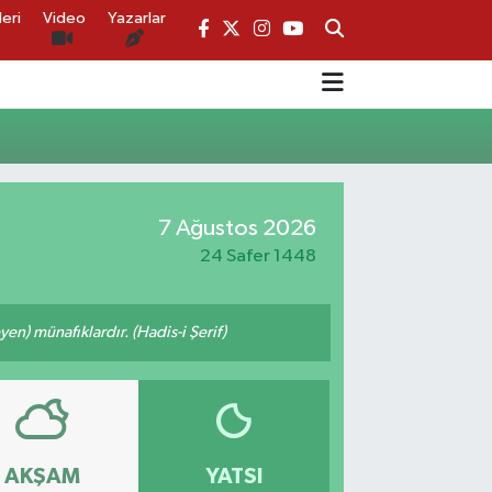
eri
Video
Yazarlar
7 Ağustos 2026
24 Safer 1448
n) münafıklardır. (Hadis-i Şerif)
AKŞAM
YATSI