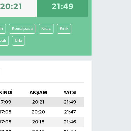
20:21
21:49
un
Kemalpaşa
Kiraz
Kınık
balı
Urla
I
İKINDI
AKŞAM
YATSI
17:09
20:21
21:49
17:08
20:20
21:47
17:08
20:18
21:46