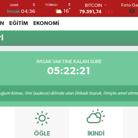
Foto Gal
BITCOIN
°
16
İmsak
04:36
79.591,74
-1.82
DOLAR
İN
EĞİTİM
EKONOMİ
45,43620
0.02
EURO
i
53,38690
0.19
STERLİN
61,60380
0.18
G.ALTIN
İMSAK VAKTİNE KALAN SÜRE
6862,09000
0.19
05:22:21
BİST100
14.598,00
0
m kimse, ilmi (sadece) dilinde olan (itikadı bozuk, ilmiyle amel etmeye
ÖĞLE
İKINDI