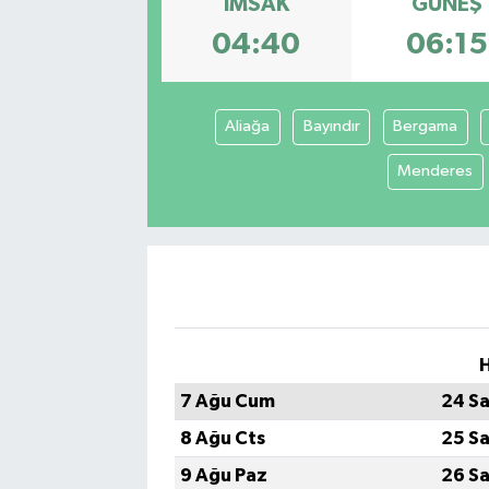
İMSAK
GÜNEŞ
04:40
06:15
Aliağa
Bayındır
Bergama
Menderes
H
7 Ağu Cum
24 Sa
8 Ağu Cts
25 Sa
9 Ağu Paz
26 Sa