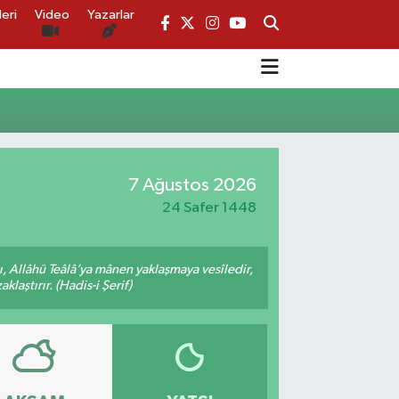
eri
Video
Yazarlar
7 Ağustos 2026
24 Safer 1448
 Allâhü Teâlâ’ya mânen yaklaşmaya vesîledir,
laştırır. (Hadis-i Şerif)