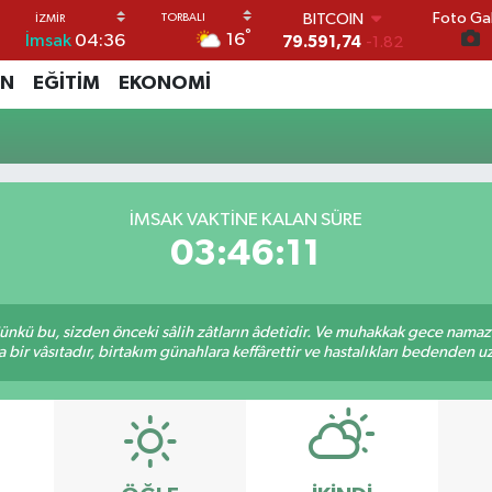
Foto Gal
BITCOIN
°
16
İmsak
04:36
79.591,74
-1.82
DOLAR
İN
EĞİTİM
EKONOMİ
45,43620
0.02
EURO
53,38690
0.19
STERLİN
61,60380
0.18
G.ALTIN
İMSAK VAKTİNE KALAN SÜRE
6862,09000
0.19
03:46:10
BİST100
14.598,00
0
kü bu, sizden önceki sâlih zâtların âdetidir. Ve muhakkak gece namazı,
r vâsıtadır, birtakım günahlara keffârettir ve hastalıkları bedenden uzak