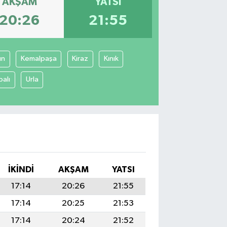
AKŞAM
YATSI
20:26
21:55
un
Kemalpaşa
Kiraz
Kınık
balı
Urla
İKINDI
AKŞAM
YATSI
17:14
20:26
21:55
17:14
20:25
21:53
17:14
20:24
21:52