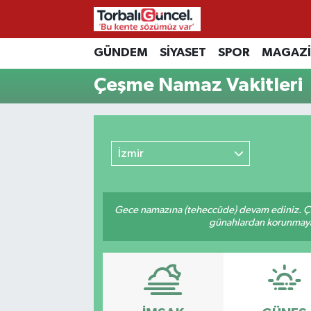
İzmir Nöbetçi Eczaneler
GÜNDEM
SİYASET
SPOR
MAGAZ
Çeşme Namaz Vakitleri
İzmir Hava Durumu
İzmir Namaz Vakitleri
İzmir
İzmir Trafik Yoğunluk Haritası
Süper Lig Puan Durumu ve Fikstür
Gece namazına (teheccüde) devam ediniz. Çün
günahlardan korunmaya bi
Tüm Manşetler
Son Dakika Haberleri
Haber Arşivi