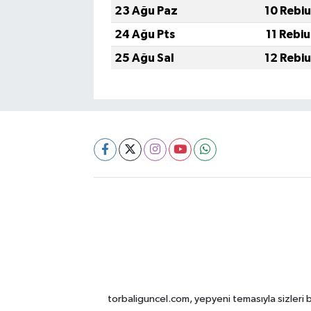
23 Ağu Paz
10 Rebi
24 Ağu Pts
11 Rebi
25 Ağu Sal
12 Rebi
torbaliguncel.com, yepyeni temasıyla sizleri b