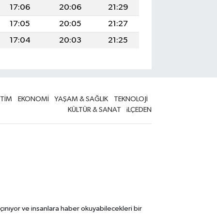
17:06
20:06
21:29
17:05
20:05
21:27
17:04
20:03
21:25
İTİM
EKONOMİ
YAŞAM & SAĞLIK
TEKNOLOJİ
KÜLTÜR & SANAT
iLÇEDEN
çınıyor ve insanlara haber okuyabilecekleri bir