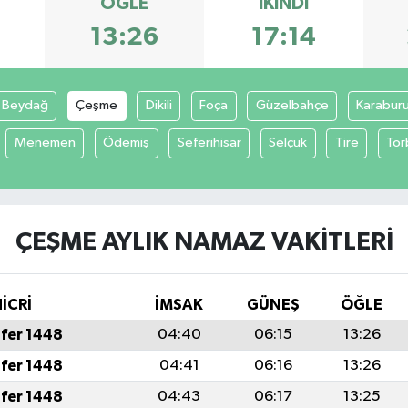
ÖĞLE
İKINDI
13:26
17:14
Beydağ
Çeşme
Dikili
Foça
Güzelbahçe
Karabur
Menemen
Ödemiş
Seferihisar
Selçuk
Tire
Tor
ÇEŞME AYLIK NAMAZ VAKITLERI
İCRİ
İMSAK
GÜNEŞ
ÖĞLE
fer 1448
04:40
06:15
13:26
fer 1448
04:41
06:16
13:26
fer 1448
04:43
06:17
13:25