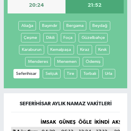
20:24
21:52
Aliağa
Bayındır
Bergama
Beydağ
Çeşme
Dikili
Foça
Güzelbahçe
Karaburun
Kemalpaşa
Kiraz
Kınık
Menderes
Menemen
Ödemiş
Seferihisar
Selçuk
Tire
Torbalı
Urla
SEFERIHISAR AYLIK NAMAZ VAKITLERI
İMSAK
GÜNEŞ
ÖĞLE
İKINDI
AKŞAM