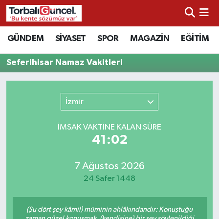
İzmir Nöbetçi Eczaneler
GÜNDEM
SİYASET
SPOR
MAGAZİN
EĞİTİM
İzmir Hava Durumu
Seferihisar Namaz Vakitleri
İzmir Namaz Vakitleri
İzmir
İzmir Trafik Yoğunluk Haritası
İMSAK VAKTİNE KALAN SÜRE
Süper Lig Puan Durumu ve Fikstür
41:02
Tüm Manşetler
7 Ağustos 2026
24 Safer 1448
Son Dakika Haberleri
(Şu dört şey kâmil) müminin ahlâkındandır: Konuştuğu
Haber Arşivi
zaman güzel konuşmak, (kendisine) bir şey söylenildiği