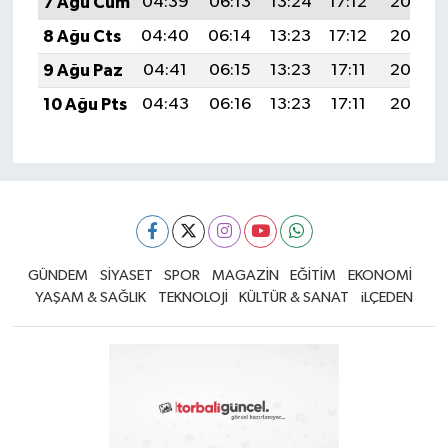
7 Ağu Cum
04:39
06:13
13:24
17:12
20:24
8 Ağu Cts
04:40
06:14
13:23
17:12
20:23
9 Ağu Paz
04:41
06:15
13:23
17:11
20:22
10 Ağu Pts
04:43
06:16
13:23
17:11
20:20
GÜNDEM
SİYASET
SPOR
MAGAZİN
EĞİTİM
EKONOMİ
YAŞAM & SAĞLIK
TEKNOLOJİ
KÜLTÜR & SANAT
iLÇEDEN