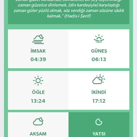
zaman güzelce dinlemek, (din kardeşiyle) karşılaştığı
zaman güler yüzlü olmak, söz verdiği zaman sözüne sâdık
kalmak.” (Hadis-i Şerif)
İMSAK
GÜNEŞ
04:39
06:13
ÖĞLE
İKINDI
13:24
17:12
AKŞAM
YATSI