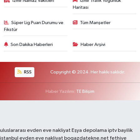
İzmir Namaz Vakitleri
İzmir Trafik Yoğunluk
Haritası
Süper Lig Puan Durumu ve
Tüm Manşetler
Fikstür
Son Dakika Haberleri
Haber Arşivi
RSS
Copyright © 2024. Her hakkı saklıdır.
Haber Yazılımı:
TE Bilişim
uluslararası evden eve nakliyat
Eşya depolama
iptv bayilik
istanbul evden eve nakliyat
bogazdatekne.net
fethiye