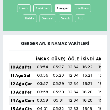
Besni
Çelikhan
Gerger
Gölbaşı
Kâhta
Samsat
Sincik
Tut
GERGER AYLIK NAMAZ VAKITLERI
İMSAK
GÜNEŞ
ÖĞLE
İKINDI
AKŞA
10 Ağu Pts
03:54
05:27
12:34
16:22
19:31
11 Ağu Sal
03:56
05:28
12:34
16:21
19:30
12 Ağu Çar
03:57
05:29
12:34
16:21
19:29
13 Ağu Per
03:58
05:30
12:34
16:20
19:28
14 Ağu Cum
03:59
05:31
12:34
16:20
19:27
15 Ağu Cts
04:01
05:32
12:33
16:19
19:25