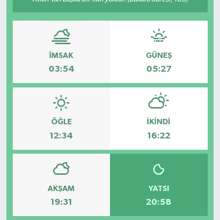
İMSAK
GÜNEŞ
03:54
05:27
ÖĞLE
İKINDI
12:34
16:22
AKŞAM
YATSI
19:31
20:58