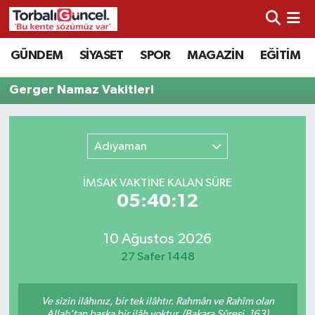
İzmir Nöbetçi Eczaneler
GÜNDEM
SİYASET
SPOR
MAGAZİN
EĞİTİM
İzmir Hava Durumu
Gerger Namaz Vakitleri
İzmir Namaz Vakitleri
Adıyaman
İzmir Trafik Yoğunluk Haritası
İMSAK VAKTİNE KALAN SÜRE
Süper Lig Puan Durumu ve Fikstür
05:40:12
Tüm Manşetler
10 Ağustos 2026
27 Safer 1448
Son Dakika Haberleri
Ve sizin ilâhınız, bir tek ilâhtır. Rahmân ve Rahîm olan
Haber Arşivi
Allah’tan başka bir ilâh yoktur. (Bakara Sûresi, 163)