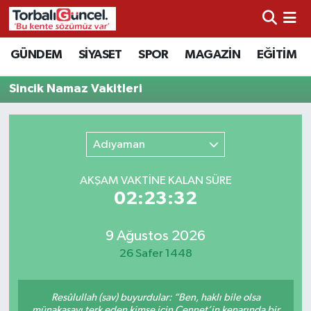
İzmir Nöbetçi Eczaneler
GÜNDEM
SİYASET
SPOR
MAGAZİN
EĞİTİM
İzmir Hava Durumu
Sincik Namaz Vakitleri
İzmir Namaz Vakitleri
Adıyaman
İzmir Trafik Yoğunluk Haritası
AKŞAM VAKTİNE KALAN SÜRE
Süper Lig Puan Durumu ve Fikstür
02:23:32
Tüm Manşetler
9 Ağustos 2026
26 Safer 1448
Son Dakika Haberleri
Resûlullah (sav) buyurdular: “Ben, haklı bile olsa
Haber Arşivi
münakaşayı terk eden kimse için Cennet’in kenarında bir