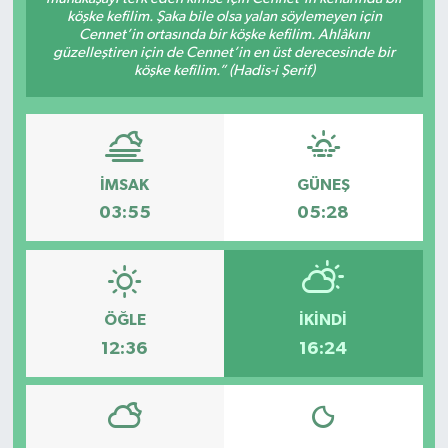
köşke kefilim. Şaka bile olsa yalan söylemeyen için
Cennet’in ortasında bir köşke kefilim. Ahlâkını
güzelleştiren için de Cennet’in en üst derecesinde bir
köşke kefilim.” (Hadis-i Şerif)
İMSAK
GÜNEŞ
03:55
05:28
ÖĞLE
İKINDI
12:36
16:24