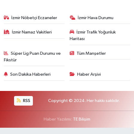
İzmir Nöbetçi Eczaneler
İzmir Hava Durumu
İzmir Namaz Vakitleri
İzmir Trafik Yoğunluk
Haritası
Süper Lig Puan Durumu ve
Tüm Manşetler
Fikstür
Son Dakika Haberleri
Haber Arşivi
RSS
Copyright © 2024. Her hakkı saklıdır.
Haber Yazılımı:
TE Bilişim