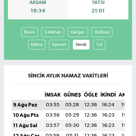
AKŞAM
YATSI
19:34
21:01
Besni
Çelikhan
Gerger
Gölbaşı
Kâhta
Samsat
Sincik
Tut
SINCIK AYLIK NAMAZ VAKITLERI
İMSAK
GÜNEŞ
ÖĞLE
İKINDI
AKŞA
9 Ağu Paz
03:55
05:28
12:36
16:24
19:34
10 Ağu Pts
03:56
05:29
12:36
16:23
19:33
11 Ağu Sal
03:57
05:30
12:36
16:23
19:32
12 Ağu Çar
03:59
05:31
12:36
16:23
19:31