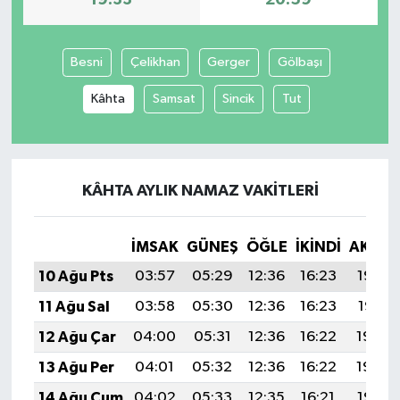
19:33
20:59
Besni
Çelikhan
Gerger
Gölbaşı
Kâhta
Samsat
Sincik
Tut
KÂHTA AYLIK NAMAZ VAKITLERI
İMSAK
GÜNEŞ
ÖĞLE
İKINDI
AKŞA
10 Ağu Pts
03:57
05:29
12:36
16:23
19:33
11 Ağu Sal
03:58
05:30
12:36
16:23
19:31
12 Ağu Çar
04:00
05:31
12:36
16:22
19:30
13 Ağu Per
04:01
05:32
12:36
16:22
19:29
14 Ağu Cum
04:02
05:33
12:35
16:21
19:28