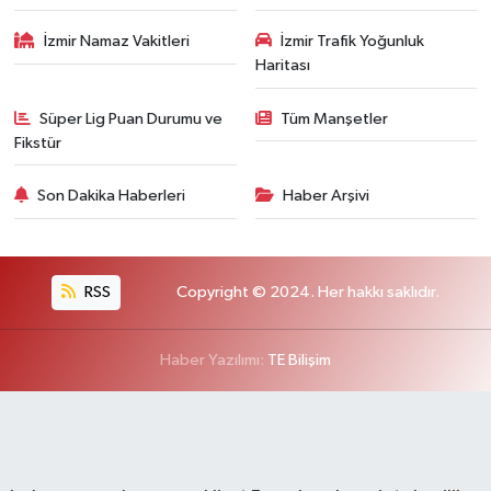
İzmir Namaz Vakitleri
İzmir Trafik Yoğunluk
Haritası
Süper Lig Puan Durumu ve
Tüm Manşetler
Fikstür
Son Dakika Haberleri
Haber Arşivi
RSS
Copyright © 2024. Her hakkı saklıdır.
Haber Yazılımı:
TE Bilişim