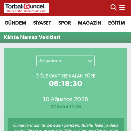
İzmir Nöbetçi Eczaneler
GÜNDEM
SİYASET
SPOR
MAGAZİN
EĞİTİM
İzmir Hava Durumu
Kâhta Namaz Vakitleri
İzmir Namaz Vakitleri
Adıyaman
İzmir Trafik Yoğunluk Haritası
ÖĞLE VAKTİNE KALAN SÜRE
Süper Lig Puan Durumu ve Fikstür
08:18:30
Tüm Manşetler
10 Ağustos 2026
27 Safer 1448
Son Dakika Haberleri
Günahlarından tevbe eden gençten, Allâhü Teâlâ’ya daha
Haber Arşivi
sevimli hiçbir kimse yoktur. Günah işlemeye devam eden