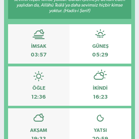
yaşlıdan da, Allâhü Teâlâ’ya daha sevimsiz hiçbir kimse
yoktur. (Hadis-i Şerif)
İMSAK
GÜNEŞ
03:57
05:29
ÖĞLE
İKINDI
12:36
16:23
AKŞAM
YATSI