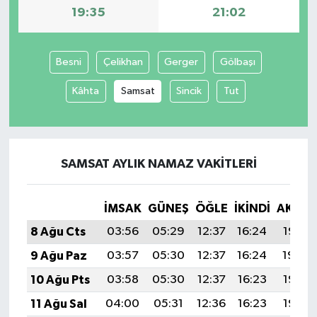
19:35
21:02
Besni
Çelikhan
Gerger
Gölbaşı
Kâhta
Samsat
Sincik
Tut
SAMSAT AYLIK NAMAZ VAKITLERI
İMSAK
GÜNEŞ
ÖĞLE
İKINDI
AKŞA
8 Ağu Cts
03:56
05:29
12:37
16:24
19:35
9 Ağu Paz
03:57
05:30
12:37
16:24
19:34
10 Ağu Pts
03:58
05:30
12:37
16:23
19:33
11 Ağu Sal
04:00
05:31
12:36
16:23
19:32