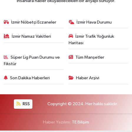
insanlara haber okuyabilecekleri bir altyapı sunuyor.
İzmir Nöbetçi Eczaneler
İzmir Hava Durumu
İzmir Namaz Vakitleri
İzmir Trafik Yoğunluk
Haritası
Süper Lig Puan Durumu ve
Tüm Manşetler
Fikstür
Son Dakika Haberleri
Haber Arşivi
RSS
Copyright © 2024. Her hakkı saklıdır.
Haber Yazılımı:
TE Bilişim