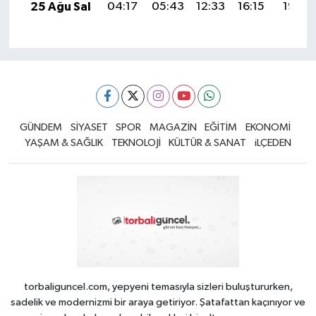
25 Ağu Sal
04:17
05:43
12:33
16:15
19:14
GÜNDEM
SİYASET
SPOR
MAGAZİN
EĞİTİM
EKONOMİ
YAŞAM & SAĞLIK
TEKNOLOJİ
KÜLTÜR & SANAT
iLÇEDEN
torbaliguncel.com, yepyeni temasıyla sizleri buluştururken,
sadelik ve modernizmi bir araya getiriyor. Şatafattan kaçınıyor ve