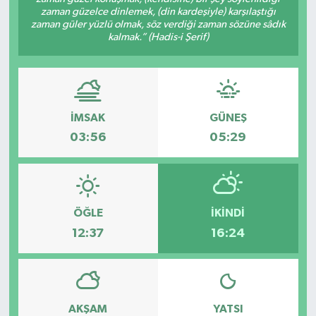
zaman güzelce dinlemek, (din kardeşiyle) karşılaştığı
zaman güler yüzlü olmak, söz verdiği zaman sözüne sâdık
kalmak.” (Hadis-i Şerif)
İMSAK
GÜNEŞ
03:56
05:29
ÖĞLE
İKINDI
12:37
16:24
AKŞAM
YATSI