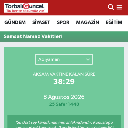
İzmir Nöbetçi Eczaneler
GÜNDEM
SİYASET
SPOR
MAGAZİN
EĞİTİM
İzmir Hava Durumu
Samsat Namaz Vakitleri
İzmir Namaz Vakitleri
Adıyaman
İzmir Trafik Yoğunluk Haritası
AKŞAM VAKTİNE KALAN SÜRE
Süper Lig Puan Durumu ve Fikstür
38:29
Tüm Manşetler
8 Ağustos 2026
25 Safer 1448
Son Dakika Haberleri
(Şu dört şey kâmil) müminin ahlâkındandır: Konuştuğu
Haber Arşivi
zaman güzel konuşmak, (kendisine) bir şey söylenildiği