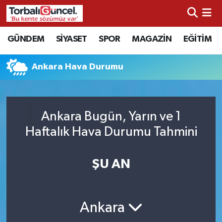
İzmir Nöbetçi Eczaneler
GÜNDEM
SİYASET
SPOR
MAGAZİN
EĞİTİM
İzmir Hava Durumu
Ankara Hava Durumu
İzmir Namaz Vakitleri
İzmir Trafik Yoğunluk Haritası
Ankara Bugün, Yarın ve 1
Haftalık Hava Durumu Tahmini
Süper Lig Puan Durumu ve Fikstür
ŞU AN
Tüm Manşetler
Son Dakika Haberleri
Ankara
Haber Arşivi