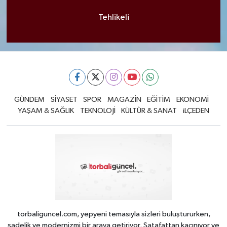
Tehlikeli
GÜNDEM
SİYASET
SPOR
MAGAZİN
EĞİTİM
EKONOMİ
YAŞAM & SAĞLIK
TEKNOLOJİ
KÜLTÜR & SANAT
iLÇEDEN
torbaliguncel.com, yepyeni temasıyla sizleri buluştururken,
sadelik ve modernizmi bir araya getiriyor. Şatafattan kaçınıyor ve