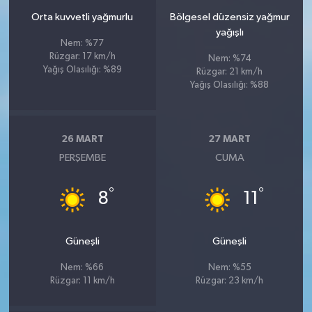
Orta kuvvetli yağmurlu
Bölgesel düzensiz yağmur
yağışlı
Nem: %77
Rüzgar: 17 km/h
Nem: %74
Yağış Olasılığı: %89
Rüzgar: 21 km/h
Yağış Olasılığı: %88
26 MART
27 MART
PERŞEMBE
CUMA
°
°
8
11
Güneşli
Güneşli
Nem: %66
Nem: %55
Rüzgar: 11 km/h
Rüzgar: 23 km/h