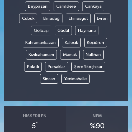
Beypazarı
Çamlıdere
Çankaya
Çubuk
Elmadağ
Etimesgut
Evren
Gölbaşı
Güdül
Haymana
Kahramankazan
Kalecik
Keçiören
Kızılcahamam
Mamak
Nallıhan
Polatlı
Pursaklar
Şereflikoçhisar
Sincan
Yenimahalle
HISSEDILEN
NEM
°
5
%90