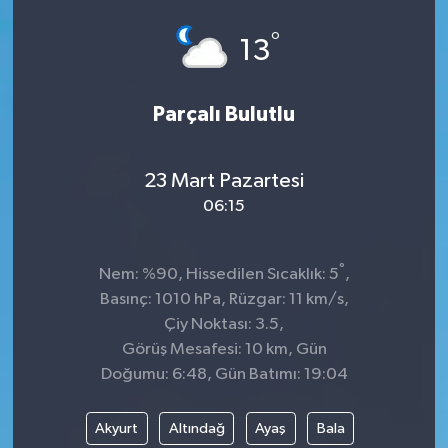
°
13
Parçalı Bulutlu
23 Mart Pazartesi
06:15
°
Nem: %90, Hissedilen Sıcaklık: 5
,
Basınç: 1010 hPa, Rüzgar: 11 km/s,
Çiy Noktası: 3.5,
Görüş Mesafesi: 10 km, Gün
Doğumu: 6:48, Gün Batımı: 19:04
Akyurt
Altındağ
Ayaş
Bala