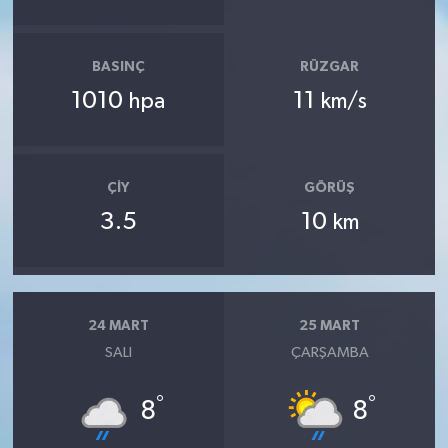
BASINÇ
RÜZGAR
1010
11
hpa
km/s
ÇIY
GÖRÜŞ
3.5
10
km
24 MART
25 MART
SALI
ÇARŞAMBA
°
°
8
8