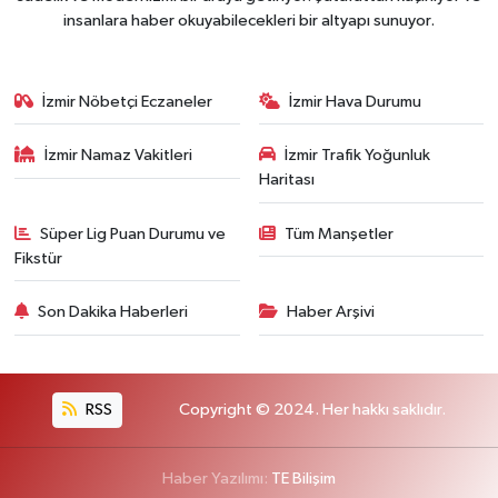
insanlara haber okuyabilecekleri bir altyapı sunuyor.
İzmir Nöbetçi Eczaneler
İzmir Hava Durumu
İzmir Namaz Vakitleri
İzmir Trafik Yoğunluk
Haritası
Süper Lig Puan Durumu ve
Tüm Manşetler
Fikstür
Son Dakika Haberleri
Haber Arşivi
RSS
Copyright © 2024. Her hakkı saklıdır.
Haber Yazılımı:
TE Bilişim