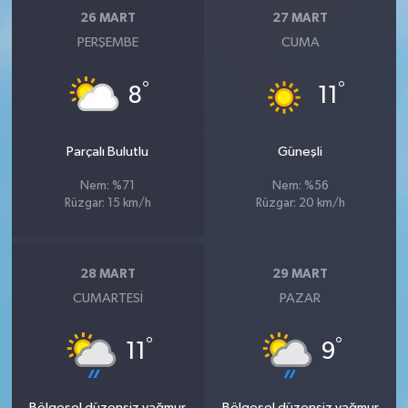
26 MART
27 MART
PERŞEMBE
CUMA
°
°
8
11
Parçalı Bulutlu
Güneşli
Nem: %71
Nem: %56
Rüzgar: 15 km/h
Rüzgar: 20 km/h
28 MART
29 MART
CUMARTESI
PAZAR
°
°
11
9
Bölgesel düzensiz yağmur
Bölgesel düzensiz yağmur