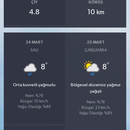
ÇIY
GÖRÜŞ
4.8
10
km
24 MART
25 MART
SALI
ÇARŞAMBA
°
°
8
8
Orta kuvvetli yağmurlu
Bölgesel düzensiz yağmur
yağışlı
Nem: %76
Rüzgar: 10 km/h
Nem: %78
Yağış Olasılığı: %89
Rüzgar: 23 km/h
Yağış Olasılığı: %89