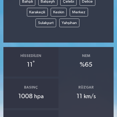
Bahşılı
Balışeyh
Çelebi
Delice
Karakeçili
Keskin
Merkez
Sulakyurt
Yahşihan
HISSEDILEN
NEM
°
11
%65
BASINÇ
RÜZGAR
1008
11
hpa
km/s