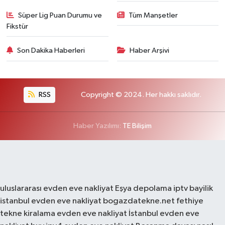
Süper Lig Puan Durumu ve
Tüm Manşetler
Fikstür
Son Dakika Haberleri
Haber Arşivi
RSS
Copyright © 2024. Her hakkı saklıdır.
Haber Yazılımı:
TE Bilişim
uluslararası evden eve nakliyat
Eşya depolama
iptv bayilik
istanbul evden eve nakliyat
bogazdatekne.net
fethiye
tekne kiralama
evden eve nakliyat
İstanbul evden eve