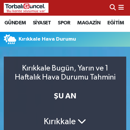
İzmir Nöbetçi Eczaneler
GÜNDEM
SİYASET
SPOR
MAGAZİN
EĞİTİM
İzmir Hava Durumu
Kırıkkale Hava Durumu
İzmir Namaz Vakitleri
İzmir Trafik Yoğunluk Haritası
Kırıkkale Bugün, Yarın ve 1
Haftalık Hava Durumu Tahmini
Süper Lig Puan Durumu ve Fikstür
ŞU AN
Tüm Manşetler
Son Dakika Haberleri
Kırıkkale
Haber Arşivi