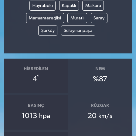
Hayrabolu
Kapaklı
Malkara
Marmaraereğlisi
Muratlı
Saray
Şarköy
Süleymanpaşa
HISSEDILEN
NEM
°
4
%87
BASINÇ
RÜZGAR
1013
20
hpa
km/s