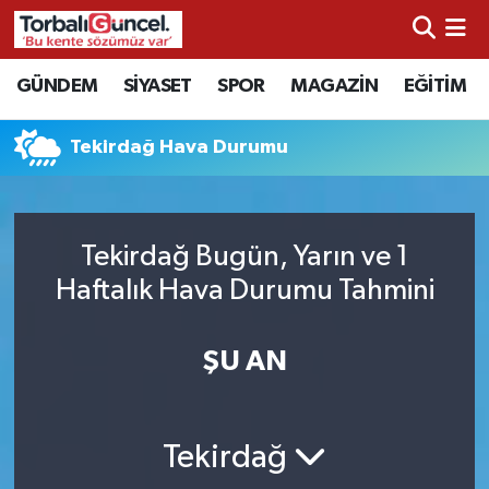
İzmir Nöbetçi Eczaneler
GÜNDEM
SİYASET
SPOR
MAGAZİN
EĞİTİM
İzmir Hava Durumu
Tekirdağ Hava Durumu
İzmir Namaz Vakitleri
İzmir Trafik Yoğunluk Haritası
Tekirdağ Bugün, Yarın ve 1
Haftalık Hava Durumu Tahmini
Süper Lig Puan Durumu ve Fikstür
ŞU AN
Tüm Manşetler
Son Dakika Haberleri
Tekirdağ
Haber Arşivi