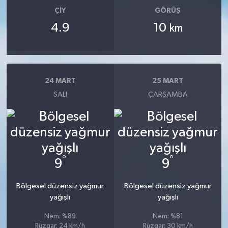
ÇIY
GÖRÜŞ
4.9
10
km
24 MART
25 MART
SALI
ÇARŞAMBA
°
°
9
9
Bölgesel düzensiz yağmur
Bölgesel düzensiz yağmur
yağışlı
yağışlı
Nem: %89
Nem: %81
Rüzgar: 24 km/h
Rüzgar: 30 km/h