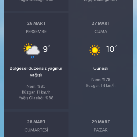
26 MART
27 MART
PERŞEMBE
CUMA
°
°
9
10
Bölgesel düzensiz yağmur
Güneşli
yağışlı
Nem: %78
Rüzgar: 14 km/h
Nem: %85
Rüzgar: 11 km/h
Yağış Olasılığı: %88
28 MART
29 MART
CUMARTESI
PAZAR