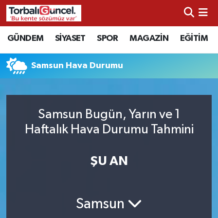
İzmir Nöbetçi Eczaneler
GÜNDEM
SİYASET
SPOR
MAGAZİN
EĞİTİM
İzmir Hava Durumu
Samsun Hava Durumu
İzmir Namaz Vakitleri
İzmir Trafik Yoğunluk Haritası
Samsun Bugün, Yarın ve 1
Haftalık Hava Durumu Tahmini
Süper Lig Puan Durumu ve Fikstür
ŞU AN
Tüm Manşetler
Son Dakika Haberleri
Samsun
Haber Arşivi