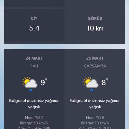
ÇIY
GÖRÜŞ
5.4
10
km
24 MART
25 MART
SALI
ÇARŞAMBA
°
°
9
8
Bölgesel düzensiz yağmur
Bölgesel düzensiz yağmur
yağışlı
yağışlı
Nem: %92
Nem: %89
Rüzgar: 10 km/h
Rüzgar: 10 km/h
Yağış Olasılığı: %88
Yağış Olasılığı: %87