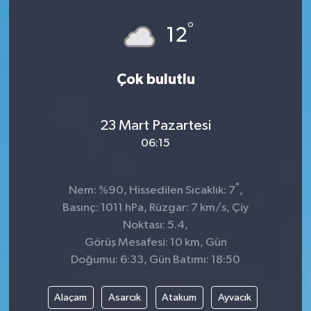
°
12
Çok bulutlu
23 Mart Pazartesi
06:15
°
Nem: %90, Hissedilen Sıcaklık: 7
,
Basınç: 1011 hPa, Rüzgar: 7 km/s, Çiy
Noktası: 5.4,
Görüş Mesafesi: 10 km, Gün
Doğumu: 6:33, Gün Batımı: 18:50
Alaçam
Asarcık
Atakum
Ayvacık