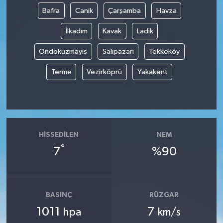
Bafra
Canik
Çarşamba
Havza
İlkadım
Kavak
Ladik
Ondokuzmayıs
Salıpazarı
Tekkeköy
Terme
Vezirköprü
Yakakent
HISSEDILEN
NEM
°
7
%90
BASINÇ
RÜZGAR
1011
7
hpa
km/s