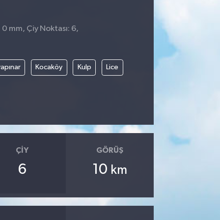
: 0 mm, Çiy Noktası: 6,
4
apınar
Kocaköy
Kulp
Lice
ÇIY
GÖRÜŞ
6
10
km