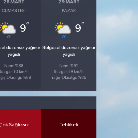
28 MART
29 MART
CUMARTESI
PAZAR
°
°
9
9
sel düzensiz yağmur
Bölgesel düzensiz yağmur
yağışlı
yağışlı
Nem: %88
Nem: %92
Rüzgar: 10 km/h
Rüzgar: 19 km/h
ğış Olasılığı: %88
Yağış Olasılığı: %86
Çok Sağlıksız
Tehlikeli