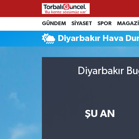
İzmir Nöbetçi Eczaneler
GÜNDEM
SİYASET
SPOR
MAGAZ
Diyarbakır Hava D
İzmir Hava Durumu
İzmir Namaz Vakitleri
Diyarbakır Bu
İzmir Trafik Yoğunluk Haritası
Süper Lig Puan Durumu ve Fikstür
Tüm Manşetler
ŞU AN
Son Dakika Haberleri
Haber Arşivi