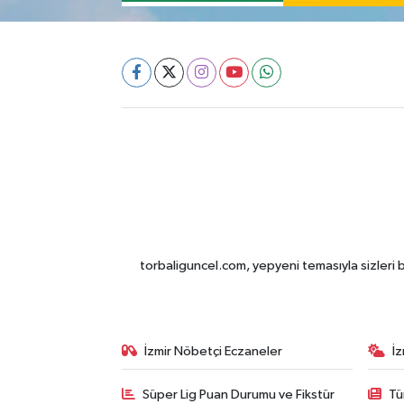
torbaliguncel.com, yepyeni temasıyla sizleri b
İzmir Nöbetçi Eczaneler
İ
Süper Lig Puan Durumu ve Fikstür
Tü