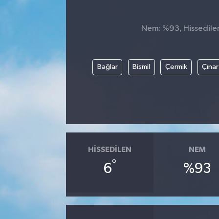
Nem: %93, Hissedilen 
Bağlar
Bismil
Çermik
Çınar
HISSEDILEN
NEM
°
6
%93