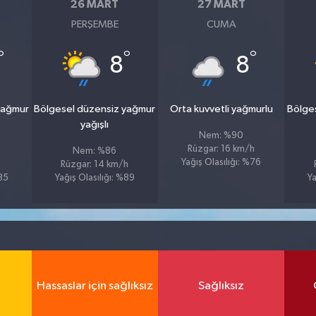
26 MART
27 MART
PERŞEMBE
CUMA
°
°
°
8
8
yağmur
Bölgesel düzensiz yağmur
Orta kuvvetli yağmurlu
Bölge
yağışlı
Nem: %90
Rüzgar: 16 km/h
Nem: %86
Yağış Olasılığı: %76
Rüzgar: 14 km/h
%85
Yağış Olasılığı: %89
Ya
Hassaslar için sağlıksız
Sağlıksız