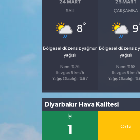
24 MART
25 MART
SALI
ÇARŞAMBA
°
8
9
Bölgesel düzensiz yağmur
Bölgesel düzensiz 
yağışlı
yağışlı
Nem: %76
Nem: %68
Rüzgar: 9 km/h
Rüzgar: 9 km/h
Yağış Olasılığı: %87
Yağış Olasılığı: 
Diyarbakır Hava Kalitesi
İyi
1
Orta