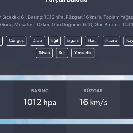
°
Sıcaklık: 6
, Basınç: 1012 hPa, Rüzgar: 16 km/s, Toplam Yağış
Görüş Mesafesi: 10 km, Gün Doğumu: 6:18, Gün Batımı: 18:3
Çüngüş
Dicle
Eğil
Ergani
Hani
Hazro
Kay
Silvan
Sur
Yenişehir
BASINÇ
RÜZGAR
1012
16
hpa
km/s