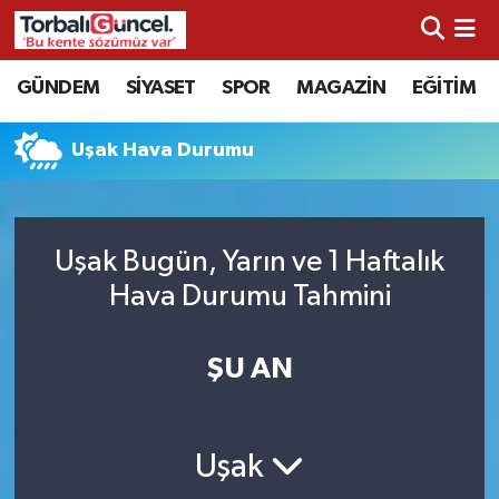
İzmir Nöbetçi Eczaneler
GÜNDEM
SİYASET
SPOR
MAGAZİN
EĞİTİM
İzmir Hava Durumu
Uşak Hava Durumu
İzmir Namaz Vakitleri
İzmir Trafik Yoğunluk Haritası
Uşak Bugün, Yarın ve 1 Haftalık
Hava Durumu Tahmini
Süper Lig Puan Durumu ve Fikstür
ŞU AN
Tüm Manşetler
Son Dakika Haberleri
Uşak
Haber Arşivi