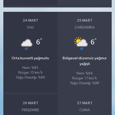
24 MART
25 MART
SALI
ÇARŞAMBA
°
°
6
6
Orta kuvvetli yağmurlu
Bölgesel düzensiz yağmur
yağışlı
Nem: %85
Rüzgar: 15 km/h
Nem: %84
Yağış Olasılığı: %89
Rüzgar: 17 km/h
Yağış Olasılığı: %88
26 MART
27 MART
PERŞEMBE
CUMA