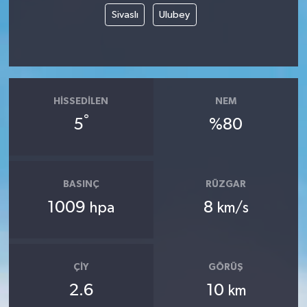
Sivaslı
Ulubey
HISSEDILEN
NEM
°
5
%80
BASINÇ
RÜZGAR
1009
8
hpa
km/s
ÇIY
GÖRÜŞ
2.6
10
km