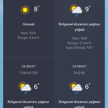
°
°
8
9
Güneşli
Bölgesel düzensiz yağmur
yağışlı
Nem: %69
Rüzgar: 9 km/h
Nem: %66
Rüzgar: 37 km/h
Yağış Olasılığı: %87
28 MART
29 MART
CUMARTESI
PAZAR
°
°
6
6
Bölgesel düzensiz yağmur
Bölgesel düzensiz yağmur
yağışlı
yağışlı