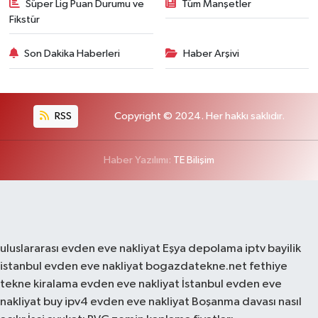
Süper Lig Puan Durumu ve
Tüm Manşetler
Fikstür
Son Dakika Haberleri
Haber Arşivi
RSS
Copyright © 2024. Her hakkı saklıdır.
Haber Yazılımı:
TE Bilişim
uluslararası evden eve nakliyat
Eşya depolama
iptv bayilik
istanbul evden eve nakliyat
bogazdatekne.net
fethiye
tekne kiralama
evden eve nakliyat
İstanbul evden eve
nakliyat
buy ipv4
evden eve nakliyat
Boşanma davası nasıl