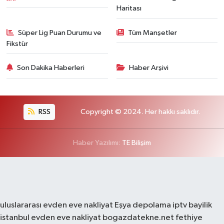
Haritası
Süper Lig Puan Durumu ve
Tüm Manşetler
Fikstür
Son Dakika Haberleri
Haber Arşivi
RSS
Copyright © 2024. Her hakkı saklıdır.
Haber Yazılımı:
TE Bilişim
uluslararası evden eve nakliyat
Eşya depolama
iptv bayilik
istanbul evden eve nakliyat
bogazdatekne.net
fethiye