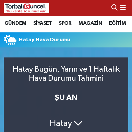
İzmir Nöbetçi Eczaneler
GÜNDEM
SİYASET
SPOR
MAGAZİN
EĞİTİM
İzmir Hava Durumu
Hatay Hava Durumu
İzmir Namaz Vakitleri
İzmir Trafik Yoğunluk Haritası
Hatay Bugün, Yarın ve 1 Haftalık
Hava Durumu Tahmini
Süper Lig Puan Durumu ve Fikstür
ŞU AN
Tüm Manşetler
Son Dakika Haberleri
Hatay
Haber Arşivi