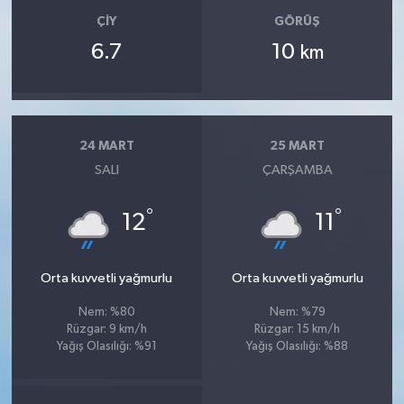
ÇIY
GÖRÜŞ
6.7
10
km
24 MART
25 MART
SALI
ÇARŞAMBA
°
°
12
11
Orta kuvvetli yağmurlu
Orta kuvvetli yağmurlu
Nem: %80
Nem: %79
Rüzgar: 9 km/h
Rüzgar: 15 km/h
Yağış Olasılığı: %91
Yağış Olasılığı: %88