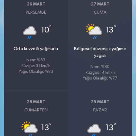
26 MART
27 MART
PERŞEMBE
CUMA
°
°
10
13
Orta kuvvetli yağmurlu
Bölgesel düzensiz yağmur
yağışlı
Nem: %83
Rüzgar: 31 km/h
Nem: %80
Yağış Olasılığı: %83
Rüzgar: 14 km/h
Yağış Olasılığı: %77
28 MART
29 MART
CUMARTESI
PAZAR
°
°
13
13