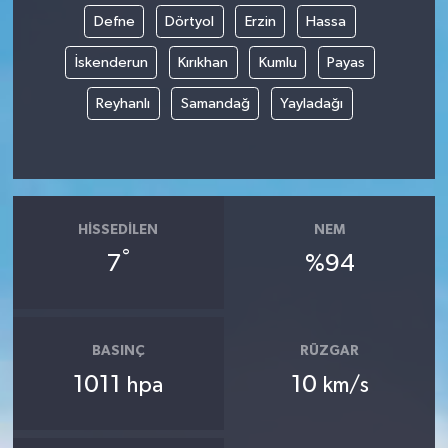
Defne
Dörtyol
Erzin
Hassa
İskenderun
Kırıkhan
Kumlu
Payas
Reyhanlı
Samandağ
Yayladağı
HISSEDILEN
NEM
°
7
%94
BASINÇ
RÜZGAR
1011
10
hpa
km/s