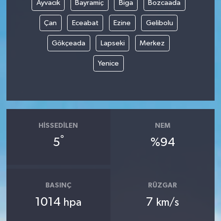
Ayvacık
Bayramiç
Biga
Bozcaada
Çan
Eceabat
Ezine
Gelibolu
Gökçeada
Lapseki
Merkez
Yenice
HISSEDILEN
NEM
°
5
%94
BASINÇ
RÜZGAR
1014
7
hpa
km/s