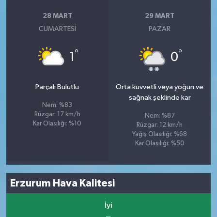
28 MART
29 MART
CUMARTESI
PAZAR
°
°
1
0
Parçalı Bulutlu
Orta kuvvetli veya yoğun ve
sağnak şeklinde kar
Nem: %83
Rüzgar: 17 km/h
Nem: %87
Kar Olasılığı: %10
Rüzgar: 12 km/h
Yağış Olasılığı: %68
Kar Olasılığı: %50
Erzurum Hava Kalitesi
İyi