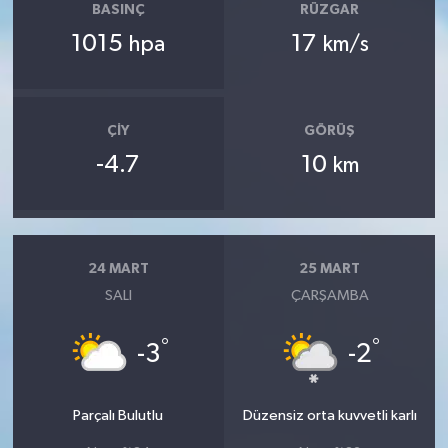
BASINÇ
RÜZGAR
1015
17
hpa
km/s
ÇIY
GÖRÜŞ
-4.7
10
km
24 MART
25 MART
SALI
ÇARŞAMBA
°
°
-3
-2
Parçalı Bulutlu
Düzensiz orta kuvvetli karlı