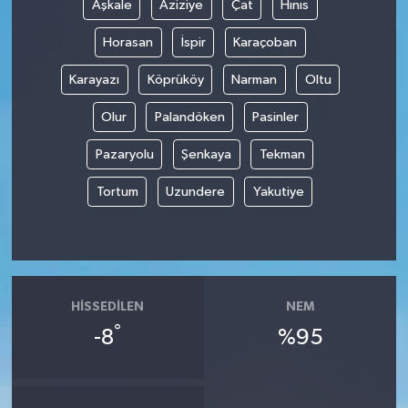
Aşkale
Aziziye
Çat
Hınıs
Horasan
İspir
Karaçoban
Karayazı
Köprüköy
Narman
Oltu
Olur
Palandöken
Pasinler
Pazaryolu
Şenkaya
Tekman
Tortum
Uzundere
Yakutiye
HISSEDILEN
NEM
°
-8
%95