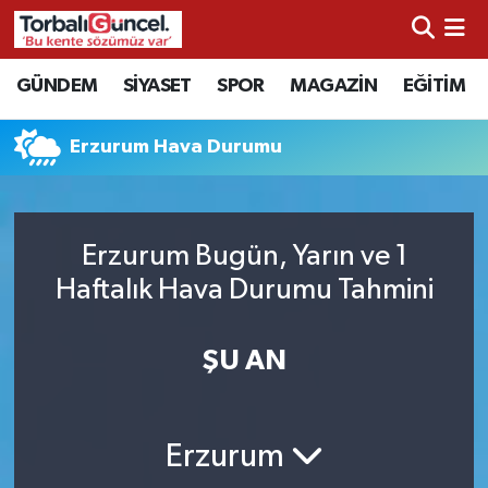
İzmir Nöbetçi Eczaneler
GÜNDEM
SİYASET
SPOR
MAGAZİN
EĞİTİM
İzmir Hava Durumu
Erzurum Hava Durumu
İzmir Namaz Vakitleri
İzmir Trafik Yoğunluk Haritası
Erzurum Bugün, Yarın ve 1
Haftalık Hava Durumu Tahmini
Süper Lig Puan Durumu ve Fikstür
ŞU AN
Tüm Manşetler
Son Dakika Haberleri
Erzurum
Haber Arşivi