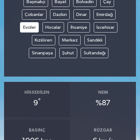
Başmakçı
Bayat
Bolvadin
Çay
Çobanlar
Dazkırı
Dinar
Emirdağ
Evciler
Hocalar
İhsaniye
İscehisar
Kızılören
Merkez
Sandıklı
Sinanpaşa
Şuhut
Sultandağı
HISSEDILEN
NEM
°
9
%87
BASINÇ
RÜZGAR