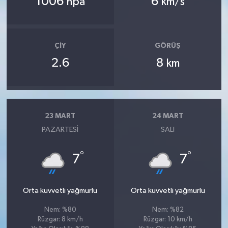
1006
6
hpa
km/s
ÇIY
GÖRÜŞ
2.6
8
km
23 MART
24 MART
PAZARTESI
SALI
°
°
7
7
Orta kuvvetli yağmurlu
Orta kuvvetli yağmurlu
Nem: %80
Nem: %82
Rüzgar: 8 km/h
Rüzgar: 10 km/h