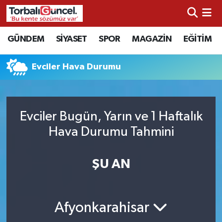
İzmir Nöbetçi Eczaneler
GÜNDEM
SİYASET
SPOR
MAGAZİN
EĞİTİM
İzmir Hava Durumu
Evciler Hava Durumu
İzmir Namaz Vakitleri
İzmir Trafik Yoğunluk Haritası
Evciler Bugün, Yarın ve 1 Haftalık
Hava Durumu Tahmini
Süper Lig Puan Durumu ve Fikstür
ŞU AN
Tüm Manşetler
Son Dakika Haberleri
Afyonkarahisar
Haber Arşivi