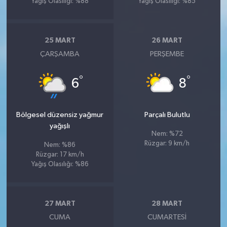
Yağış Olasılığı: %88
Yağış Olasılığı: %85
25 MART
26 MART
ÇARŞAMBA
PERŞEMBE
°
°
6
8
Bölgesel düzensiz yağmur
Parçalı Bulutlu
yağışlı
Nem: %72
Rüzgar: 9 km/h
Nem: %86
Rüzgar: 17 km/h
Yağış Olasılığı: %86
27 MART
28 MART
CUMA
CUMARTESI