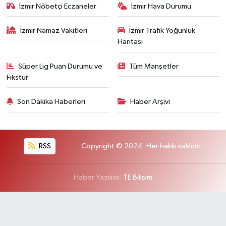
İzmir Nöbetçi Eczaneler
İzmir Hava Durumu
İzmir Namaz Vakitleri
İzmir Trafik Yoğunluk
Haritası
Süper Lig Puan Durumu ve
Tüm Manşetler
Fikstür
Son Dakika Haberleri
Haber Arşivi
RSS
Copyright © 2024. Her hakkı saklıdır.
Haber Yazılımı:
TE Bilişim