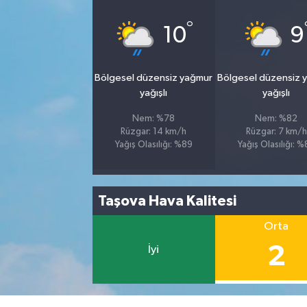
°
10
9
Bölgesel düzensiz yağmur
Bölgesel düzensiz 
yağışlı
yağışlı
Nem: %78
Nem: %82
Rüzgar: 14 km/h
Rüzgar: 7 km/h
Yağış Olasılığı: %89
Yağış Olasılığı: 
Taşova Hava Kalitesi
Orta
2
İyi