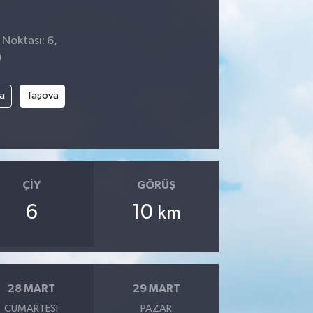
 Noktası: 6,
9
a
Taşova
ÇIY
GÖRÜŞ
6
10
km
28 MART
29 MART
CUMARTESI
PAZAR