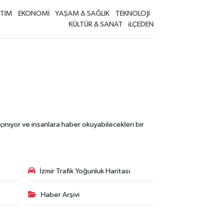
İTİM
EKONOMİ
YAŞAM & SAĞLIK
TEKNOLOJİ
KÜLTÜR & SANAT
iLÇEDEN
çınıyor ve insanlara haber okuyabilecekleri bir
İzmir Trafik Yoğunluk Haritası
Haber Arşivi