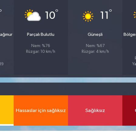
°
°
°
10
11
yağmur
Parçalı Bulutlu
Güneşli
Bölge
Nem: %76
Nem: %67
Rüzgar: 10 km/h
Rüzgar: 4 km/h
%89
Ya
Hassaslar için sağlıksız
Sağlıksız