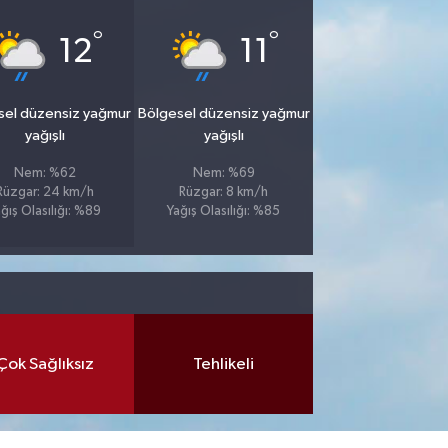
°
°
12
11
sel düzensiz yağmur
Bölgesel düzensiz yağmur
yağışlı
yağışlı
Nem: %62
Nem: %69
Rüzgar: 24 km/h
Rüzgar: 8 km/h
ğış Olasılığı: %89
Yağış Olasılığı: %85
Çok Sağlıksız
Tehlikeli