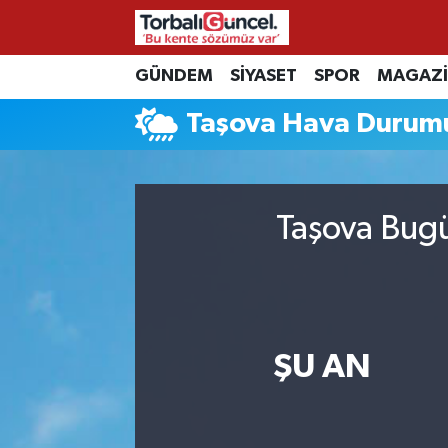
İzmir Nöbetçi Eczaneler
GÜNDEM
SİYASET
SPOR
MAGAZ
Taşova Hava Durum
İzmir Hava Durumu
İzmir Namaz Vakitleri
Taşova Bugü
İzmir Trafik Yoğunluk Haritası
Süper Lig Puan Durumu ve Fikstür
Tüm Manşetler
ŞU AN
Son Dakika Haberleri
Haber Arşivi