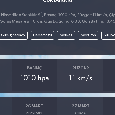
°
Hissedilen Sıcaklık: 9
, Basınç: 1010 hPa, Rüzgar: 11 km/s, Çiy
Görüş Mesafesi: 10 km, Gün Doğumu: 6:33, Gün Batımı: 18:4
Gümüşhacıköy
Hamamözü
Merkez
Merzifon
Suluov
BASINÇ
RÜZGAR
1010
11
hpa
km/s
26 MART
27 MART
PERŞEMBE
CUMA