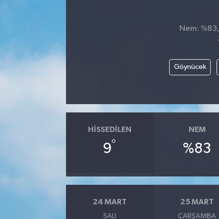
Nem: %83, 
Göynücek
HISSEDILEN
NEM
°
9
%83
24 MART
25 MART
SALI
ÇARŞAMBA