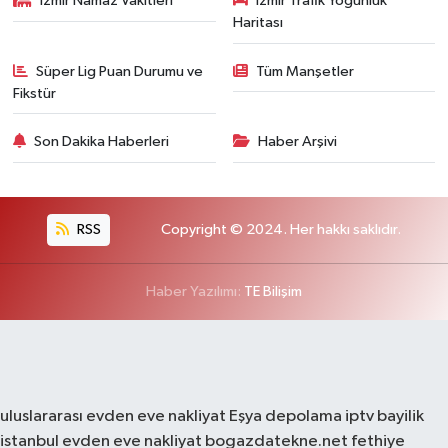
İzmir Namaz Vakitleri
İzmir Trafik Yoğunluk
Haritası
Süper Lig Puan Durumu ve
Tüm Manşetler
Fikstür
Son Dakika Haberleri
Haber Arşivi
RSS
Copyright © 2024. Her hakkı saklıdır.
Haber Yazılımı:
TE Bilişim
uluslararası evden eve nakliyat
Eşya depolama
iptv bayilik
istanbul evden eve nakliyat
bogazdatekne.net
fethiye