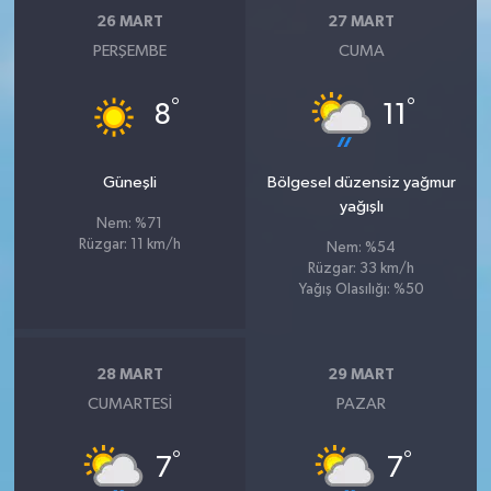
26 MART
27 MART
PERŞEMBE
CUMA
°
°
8
11
Güneşli
Bölgesel düzensiz yağmur
yağışlı
Nem: %71
Rüzgar: 11 km/h
Nem: %54
Rüzgar: 33 km/h
Yağış Olasılığı: %50
28 MART
29 MART
CUMARTESI
PAZAR
°
°
7
7