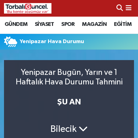
İzmir Nöbetçi Eczaneler
GÜNDEM
SİYASET
SPOR
MAGAZİN
EĞİTİM
İzmir Hava Durumu
Yenipazar Hava Durumu
İzmir Namaz Vakitleri
İzmir Trafik Yoğunluk Haritası
Yenipazar Bugün, Yarın ve 1
Haftalık Hava Durumu Tahmini
Süper Lig Puan Durumu ve Fikstür
ŞU AN
Tüm Manşetler
Son Dakika Haberleri
Bilecik
Haber Arşivi