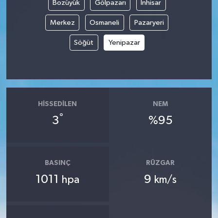
Bozüyük
Gölpazarı
İnhisar
Merkez
Osmaneli
Pazaryeri
Söğüt
Yenipazar
HISSEDILEN
NEM
°
3
%95
BASINÇ
RÜZGAR
1011
9
hpa
km/s