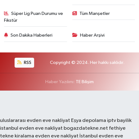
Süper Lig Puan Durumu ve
Tüm Manşetler
Fikstür
Son Dakika Haberleri
Haber Arşivi
RSS
Copyright © 2024. Her hakkı saklıdır.
Haber Yazılımı:
TE Bilişim
uluslararası evden eve nakliyat
Eşya depolama
iptv bayilik
istanbul evden eve nakliyat
bogazdatekne.net
fethiye
tekne kiralama
evden eve nakliyat
İstanbul evden eve