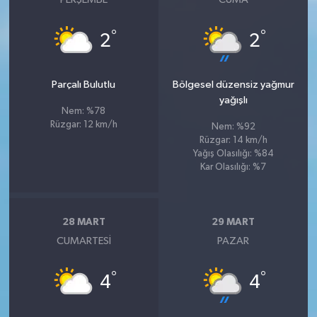
°
°
2
2
Parçalı Bulutlu
Bölgesel düzensiz yağmur
yağışlı
Nem: %78
Rüzgar: 12 km/h
Nem: %92
Rüzgar: 14 km/h
Yağış Olasılığı: %84
Kar Olasılığı: %7
28 MART
29 MART
CUMARTESI
PAZAR
°
°
4
4