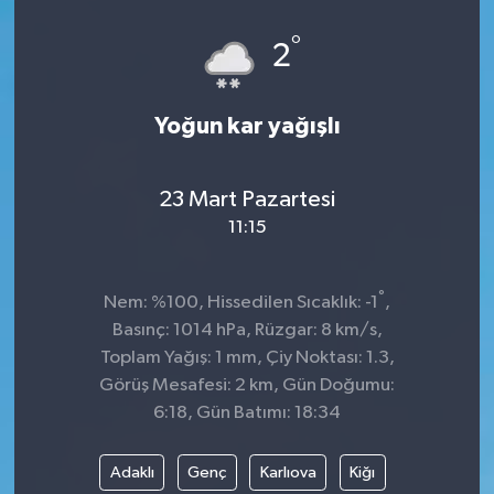
°
2
Yoğun kar yağışlı
23 Mart Pazartesi
11:15
°
Nem: %100, Hissedilen Sıcaklık: -1
,
Basınç: 1014 hPa, Rüzgar: 8 km/s,
Toplam Yağış: 1 mm, Çiy Noktası: 1.3,
Görüş Mesafesi: 2 km, Gün Doğumu:
6:18, Gün Batımı: 18:34
Adaklı
Genç
Karlıova
Kiğı