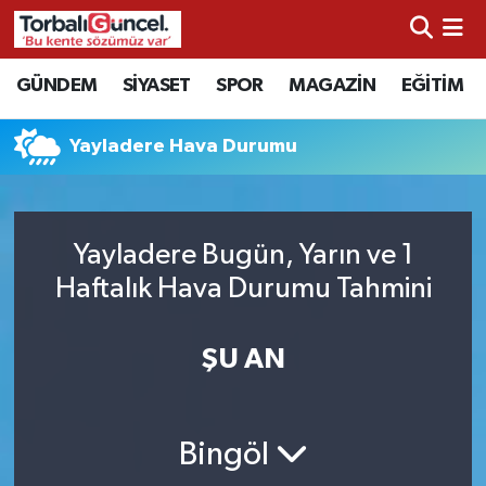
İzmir Nöbetçi Eczaneler
GÜNDEM
SİYASET
SPOR
MAGAZİN
EĞİTİM
İzmir Hava Durumu
Yayladere Hava Durumu
İzmir Namaz Vakitleri
İzmir Trafik Yoğunluk Haritası
Yayladere Bugün, Yarın ve 1
Haftalık Hava Durumu Tahmini
Süper Lig Puan Durumu ve Fikstür
ŞU AN
Tüm Manşetler
Son Dakika Haberleri
Bingöl
Haber Arşivi