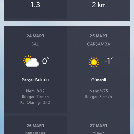
1.3
2
km
24 MART
25 MART
SALI
ÇARŞAMBA
°
°
0
-1
Parçalı Bulutlu
Güneşli
Nem: %92
Nem: %75
Rüzgar: 7 km/h
Rüzgar: 8 km/h
Kar Olasılığı: %10
26 MART
27 MART
PERŞEMBE
CUMA