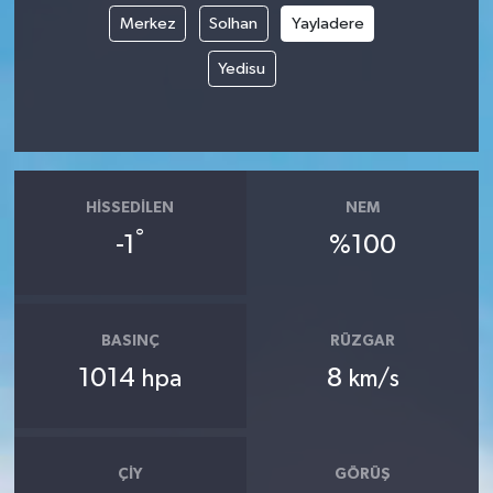
Merkez
Solhan
Yayladere
Yedisu
HISSEDILEN
NEM
°
-1
%100
BASINÇ
RÜZGAR
1014
8
hpa
km/s
ÇIY
GÖRÜŞ