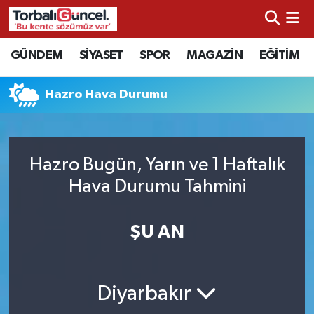
İzmir Nöbetçi Eczaneler
GÜNDEM
SİYASET
SPOR
MAGAZİN
EĞİTİM
İzmir Hava Durumu
Hazro Hava Durumu
İzmir Namaz Vakitleri
İzmir Trafik Yoğunluk Haritası
Hazro Bugün, Yarın ve 1 Haftalık
Hava Durumu Tahmini
Süper Lig Puan Durumu ve Fikstür
ŞU AN
Tüm Manşetler
Son Dakika Haberleri
Diyarbakır
Haber Arşivi