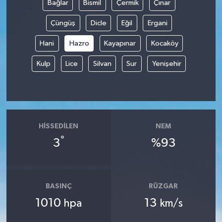
Bağlar
Bismil
Çermik
Çınar
Çüngüş
Dicle
Eğil
Ergani
Hani
Hazro
Kayapınar
Kocaköy
Kulp
Lice
Silvan
Sur
Yenişehir
HISSEDILEN
NEM
°
3
%93
BASINÇ
RÜZGAR
1010
13
hpa
km/s