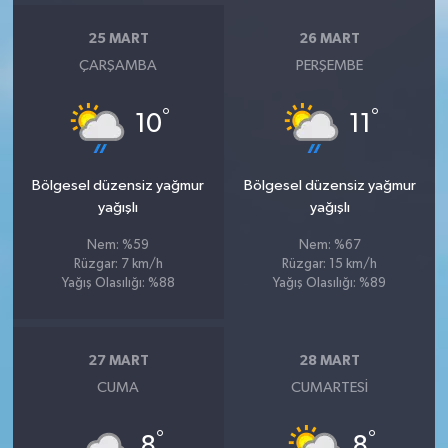
25 MART
26 MART
ÇARŞAMBA
PERŞEMBE
°
°
10
11
Bölgesel düzensiz yağmur
Bölgesel düzensiz yağmur
yağışlı
yağışlı
Nem: %59
Nem: %67
Rüzgar: 7 km/h
Rüzgar: 15 km/h
Yağış Olasılığı: %88
Yağış Olasılığı: %89
27 MART
28 MART
CUMA
CUMARTESI
°
°
8
8