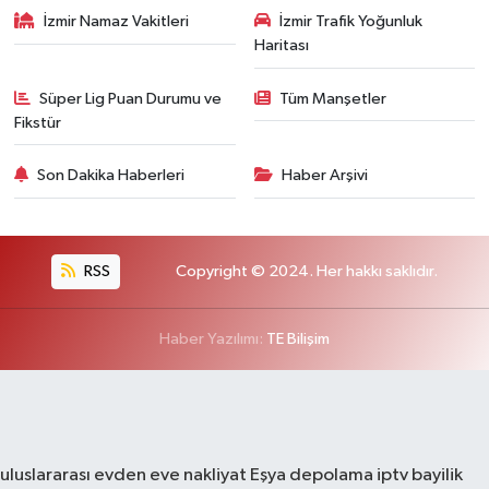
İzmir Namaz Vakitleri
İzmir Trafik Yoğunluk
Haritası
Süper Lig Puan Durumu ve
Tüm Manşetler
Fikstür
Son Dakika Haberleri
Haber Arşivi
RSS
Copyright © 2024. Her hakkı saklıdır.
Haber Yazılımı:
TE Bilişim
uluslararası evden eve nakliyat
Eşya depolama
iptv bayilik