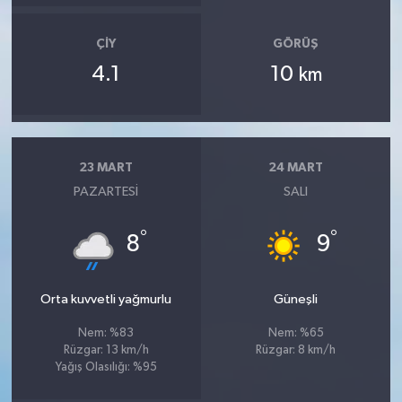
ÇIY
GÖRÜŞ
4.1
10
km
23 MART
24 MART
PAZARTESI
SALI
°
°
8
9
Orta kuvvetli yağmurlu
Güneşli
Nem: %83
Nem: %65
Rüzgar: 13 km/h
Rüzgar: 8 km/h
Yağış Olasılığı: %95