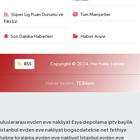
Süper Lig Puan Durumu ve
Tüm Manşetler
Fikstür
Son Dakika Haberleri
Haber Arşivi
RSS
Copyright © 2024. Her hakkı saklıdır.
Haber Yazılımı:
TE Bilişim
uluslararası evden eve nakliyat
Eşya depolama
iptv bayilik
istanbul evden eve nakliyat
bogazdatekne.net
fethiye
tekne kiralama
evden eve nakliyat
İstanbul evden eve