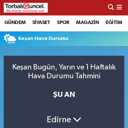
İzmir Nöbetçi Eczaneler
GÜNDEM
SİYASET
SPOR
MAGAZİN
EĞİTİM
İzmir Hava Durumu
Keşan Hava Durumu
İzmir Namaz Vakitleri
İzmir Trafik Yoğunluk Haritası
Keşan Bugün, Yarın ve 1 Haftalık
Hava Durumu Tahmini
Süper Lig Puan Durumu ve Fikstür
ŞU AN
Tüm Manşetler
Son Dakika Haberleri
Edirne
Haber Arşivi