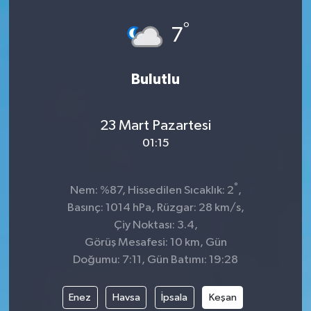
°
7
Bulutlu
23 Mart Pazartesi
01:15
°
Nem: %87, Hissedilen Sıcaklık: 2
,
Basınç: 1014 hPa, Rüzgar: 28 km/s,
Çiy Noktası: 3.4,
Görüş Mesafesi: 10 km, Gün
Doğumu: 7:11, Gün Batımı: 19:28
Enez
Havsa
İpsala
Keşan