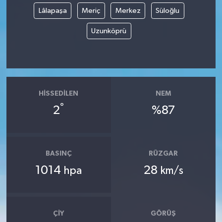
Lâlapaşa
Meriç
Merkez
Süloğlu
Uzunköprü
HISSEDILEN
NEM
°
2
%87
BASINÇ
RÜZGAR
1014
28
hpa
km/s
ÇIY
GÖRÜŞ