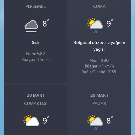
PERŞEMBE
CUMA
°
°
8
9
Sisli
Bölgesel düzensiz yağmur
yağışlı
Nem: %82
Rüzgar: 11 km/h
Nem: %80
Rüzgar: 41 km/h
Yağış Olasılığı: %89
28 MART
29 MART
CUMARTESI
PAZAR
°
°
9
8