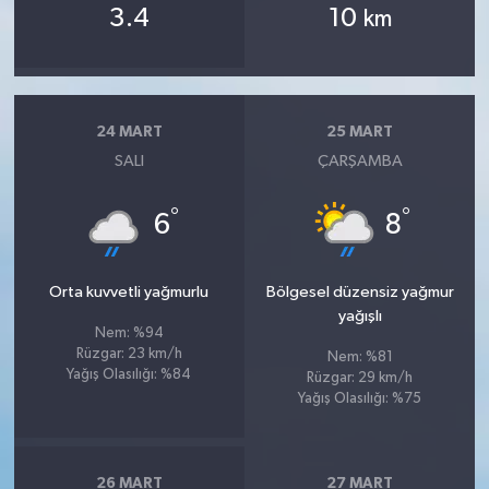
3.4
10
km
24 MART
25 MART
SALI
ÇARŞAMBA
°
°
6
8
Orta kuvvetli yağmurlu
Bölgesel düzensiz yağmur
yağışlı
Nem: %94
Rüzgar: 23 km/h
Nem: %81
Yağış Olasılığı: %84
Rüzgar: 29 km/h
Yağış Olasılığı: %75
26 MART
27 MART