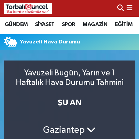
İzmir Nöbetçi Eczaneler
GÜNDEM
SİYASET
SPOR
MAGAZİN
EĞİTİM
İzmir Hava Durumu
Yavuzeli Hava Durumu
İzmir Namaz Vakitleri
İzmir Trafik Yoğunluk Haritası
Yavuzeli Bugün, Yarın ve 1
Haftalık Hava Durumu Tahmini
Süper Lig Puan Durumu ve Fikstür
ŞU AN
Tüm Manşetler
Son Dakika Haberleri
Gaziantep
Haber Arşivi