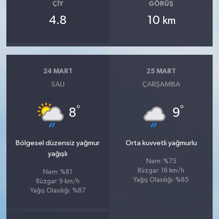
ÇIY
GÖRÜŞ
4.8
10
km
24 MART
25 MART
SALI
ÇARŞAMBA
°
°
8
9
Bölgesel düzensiz yağmur
Orta kuvvetli yağmurlu
yağışlı
Nem: %75
Rüzgar: 16 km/h
Nem: %81
Yağış Olasılığı: %85
Rüzgar: 9 km/h
Yağış Olasılığı: %87