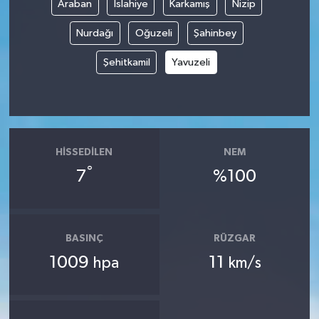
Araban
İslahiye
Karkamış
Nizip
Nurdağı
Oğuzeli
Şahinbey
Şehitkamil
Yavuzeli
HISSEDILEN
NEM
°
7
%100
BASINÇ
RÜZGAR
1009
11
hpa
km/s