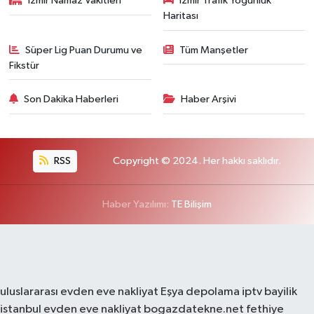
İzmir Namaz Vakitleri
İzmir Trafik Yoğunluk
Haritası
Süper Lig Puan Durumu ve
Tüm Manşetler
Fikstür
Son Dakika Haberleri
Haber Arşivi
RSS
Copyright © 2024. Her hakkı saklıdır.
Haber Yazılımı:
TE Bilişim
uluslararası evden eve nakliyat
Eşya depolama
iptv bayilik
istanbul evden eve nakliyat
bogazdatekne.net
fethiye