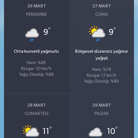
26 MART
27 MART
PERŞEMBE
CUMA
°
°
9
9
Orta kuvvetli yağmurlu
Bölgesel düzensiz yağmur
yağışlı
Nem: %86
Rüzgar: 30 km/h
Nem: %78
Yağış Olasılığı: %86
Rüzgar: 17 km/h
Yağış Olasılığı: %89
28 MART
29 MART
CUMARTESI
PAZAR
°
°
11
10