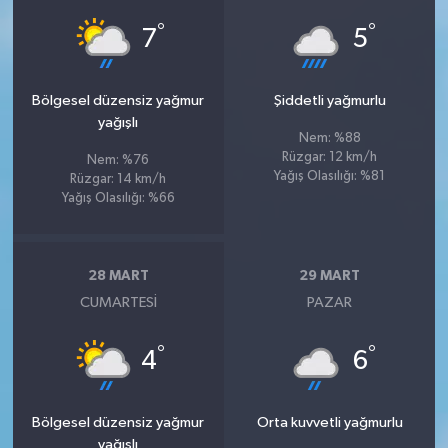
°
°
7
5
Bölgesel düzensiz yağmur
Şiddetli yağmurlu
yağışlı
Nem: %88
Rüzgar: 12 km/h
Nem: %76
Yağış Olasılığı: %81
Rüzgar: 14 km/h
Yağış Olasılığı: %66
28 MART
29 MART
CUMARTESI
PAZAR
°
°
4
6
Bölgesel düzensiz yağmur
Orta kuvvetli yağmurlu
yağışlı