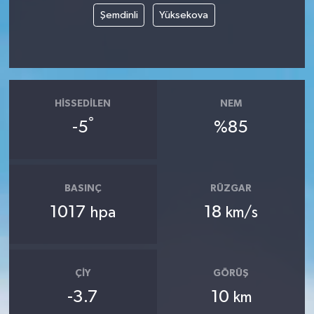
Şemdinli
Yüksekova
HISSEDILEN
NEM
°
-5
%85
BASINÇ
RÜZGAR
1017
18
hpa
km/s
ÇIY
GÖRÜŞ
-3.7
10
km