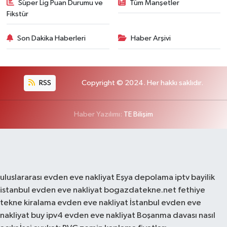
Süper Lig Puan Durumu ve
Tüm Manşetler
Fikstür
Son Dakika Haberleri
Haber Arşivi
RSS
Copyright © 2024. Her hakkı saklıdır.
Haber Yazılımı:
TE Bilişim
uluslararası evden eve nakliyat
Eşya depolama
iptv bayilik
istanbul evden eve nakliyat
bogazdatekne.net
fethiye
tekne kiralama
evden eve nakliyat
İstanbul evden eve
nakliyat
buy ipv4
evden eve nakliyat
Boşanma davası nasıl