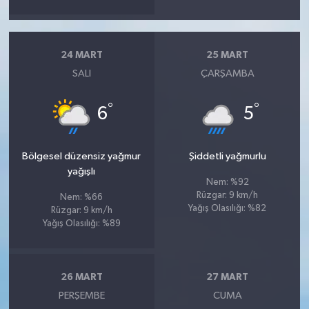
24 MART
25 MART
SALI
ÇARŞAMBA
°
°
6
5
Bölgesel düzensiz yağmur
Şiddetli yağmurlu
yağışlı
Nem: %92
Rüzgar: 9 km/h
Nem: %66
Yağış Olasılığı: %82
Rüzgar: 9 km/h
Yağış Olasılığı: %89
26 MART
27 MART
PERŞEMBE
CUMA