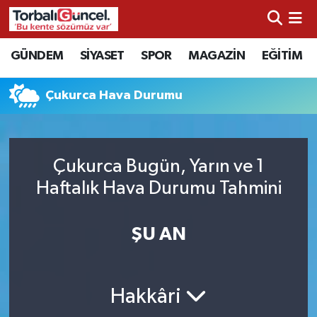
İzmir Nöbetçi Eczaneler
GÜNDEM
SİYASET
SPOR
MAGAZİN
EĞİTİM
İzmir Hava Durumu
Çukurca Hava Durumu
İzmir Namaz Vakitleri
İzmir Trafik Yoğunluk Haritası
Çukurca Bugün, Yarın ve 1
Haftalık Hava Durumu Tahmini
Süper Lig Puan Durumu ve Fikstür
ŞU AN
Tüm Manşetler
Son Dakika Haberleri
Hakkâri
Haber Arşivi