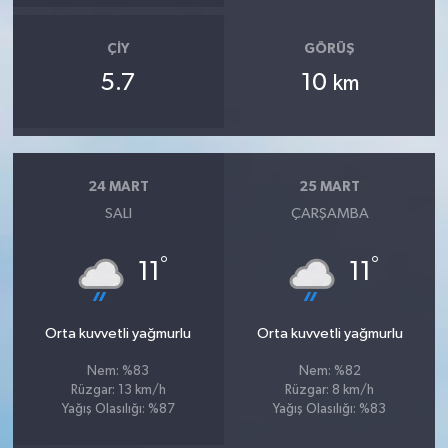
ÇIY
GÖRÜŞ
5.7
10
km
24 MART
25 MART
SALI
ÇARŞAMBA
°
°
11
11
Orta kuvvetli yağmurlu
Orta kuvvetli yağmurlu
Nem: %83
Nem: %82
Rüzgar: 13 km/h
Rüzgar: 8 km/h
Yağış Olasılığı: %87
Yağış Olasılığı: %83