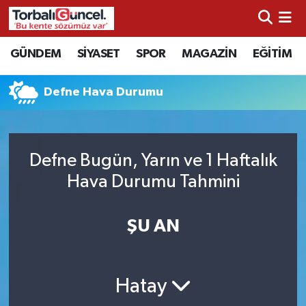
İzmir Nöbetçi Eczaneler
GÜNDEM
SİYASET
SPOR
MAGAZİN
EĞİTİM
İzmir Hava Durumu
Defne Hava Durumu
İzmir Namaz Vakitleri
İzmir Trafik Yoğunluk Haritası
Defne Bugün, Yarın ve 1 Haftalık
Hava Durumu Tahmini
Süper Lig Puan Durumu ve Fikstür
ŞU AN
Tüm Manşetler
Son Dakika Haberleri
Hatay
Haber Arşivi