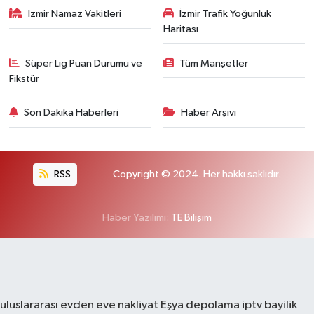
İzmir Namaz Vakitleri
İzmir Trafik Yoğunluk
Haritası
Süper Lig Puan Durumu ve
Tüm Manşetler
Fikstür
Son Dakika Haberleri
Haber Arşivi
RSS
Copyright © 2024. Her hakkı saklıdır.
Haber Yazılımı:
TE Bilişim
uluslararası evden eve nakliyat
Eşya depolama
iptv bayilik