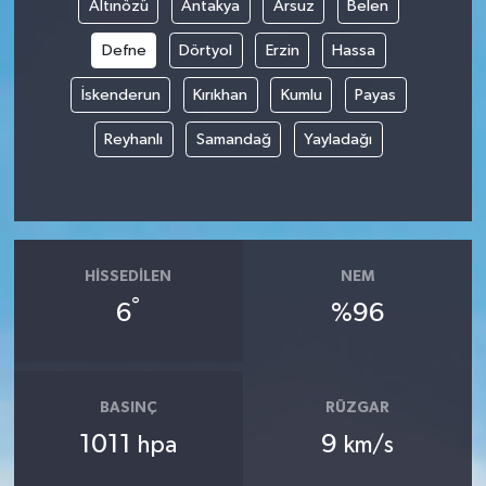
Altınözü
Antakya
Arsuz
Belen
Defne
Dörtyol
Erzin
Hassa
İskenderun
Kırıkhan
Kumlu
Payas
Reyhanlı
Samandağ
Yayladağı
HISSEDILEN
NEM
°
6
%96
BASINÇ
RÜZGAR
1011
9
hpa
km/s