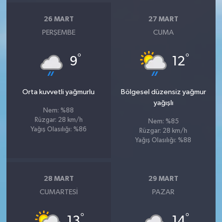
26 MART
27 MART
PERŞEMBE
CUMA
°
°
9
12
Orta kuvvetli yağmurlu
Bölgesel düzensiz yağmur
yağışlı
Nem: %88
Rüzgar: 28 km/h
Nem: %85
Yağış Olasılığı: %86
Rüzgar: 28 km/h
Yağış Olasılığı: %88
28 MART
29 MART
CUMARTESI
PAZAR
°
°
13
14