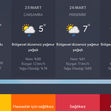
25 MART
26 MART
ÇARŞAMBA
PERŞEMBE
°
°
°
5
7
lu
Bölgesel düzensiz yağmur
Bölgesel düzensiz yağmur
Bölge
yağışlı
yağışlı
Nem: %88
Nem: %81
%88
Rüzgar: 12 km/h
Rüzgar: 11 km/h
0
Yağış Olasılığı: %78
Yağış Olasılığı: %89
Ya
Hassaslar için sağlıksız
Sağlıksız