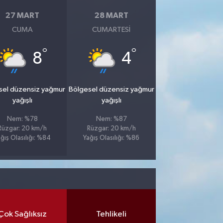
27 MART
28 MART
CUMA
CUMARTESI
°
°
8
4
sel düzensiz yağmur
Bölgesel düzensiz yağmur
yağışlı
yağışlı
Nem: %78
Nem: %87
Rüzgar: 20 km/h
Rüzgar: 20 km/h
ğış Olasılığı: %84
Yağış Olasılığı: %86
Çok Sağlıksız
Tehlikeli