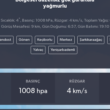
yağmurlu
°
Sıcaklık: 4
, Basınç: 1008 hPa, Rüzgar: 4 km/s, Toplam Yağış:
Görüş Mesafesi: 9 km, Gün Doğumu: 6:57, Gün Batımı: 19:10
endost
Gönen
Keçiborlu
Merkez
Şarkikaraağaç
Yalvaç
Yenişarbademli
BASINÇ
RÜZGAR
1008
4
hpa
km/s