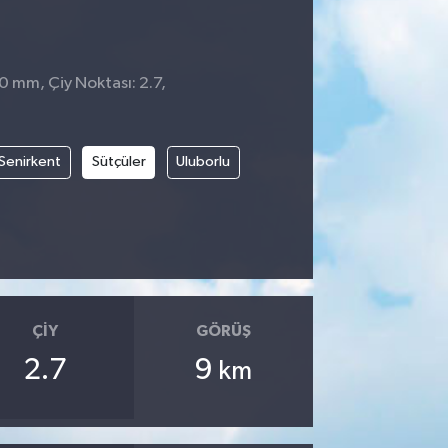
 0 mm, Çiy Noktası: 2.7,
Senirkent
Sütçüler
Uluborlu
ÇIY
GÖRÜŞ
2.7
9
km