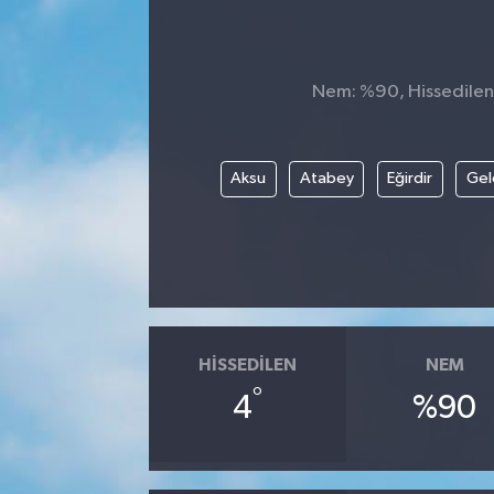
Nem: %90, Hissedilen 
Aksu
Atabey
Eğirdir
Gel
HISSEDILEN
NEM
°
4
%90