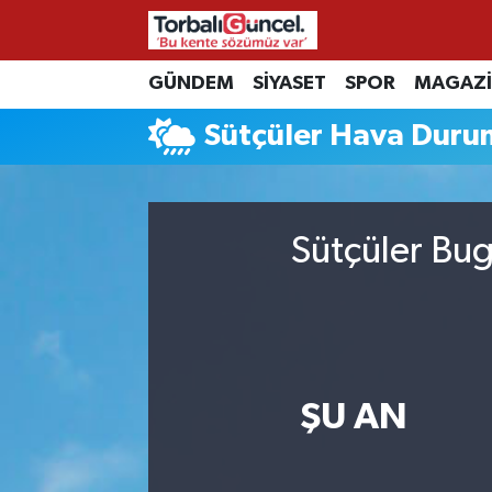
İzmir Nöbetçi Eczaneler
GÜNDEM
SİYASET
SPOR
MAGAZ
Sütçüler Hava Dur
İzmir Hava Durumu
İzmir Namaz Vakitleri
Sütçüler Bug
İzmir Trafik Yoğunluk Haritası
Süper Lig Puan Durumu ve Fikstür
Tüm Manşetler
ŞU AN
Son Dakika Haberleri
Haber Arşivi