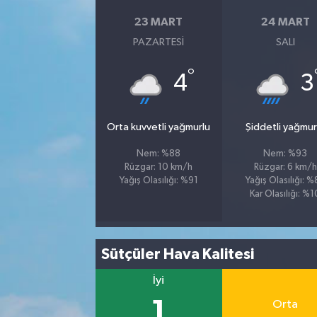
23 MART
24 MART
PAZARTESI
SALI
°
4
3
Orta kuvvetli yağmurlu
Şiddetli yağmur
Nem: %88
Nem: %93
Rüzgar: 10 km/h
Rüzgar: 6 km/h
Yağış Olasılığı: %91
Yağış Olasılığı: 
Kar Olasılığı: %1
Sütçüler Hava Kalitesi
İyi
1
Orta