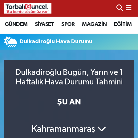
İzmir Nöbetçi Eczaneler
GÜNDEM
SİYASET
SPOR
MAGAZİN
EĞİTİM
İzmir Hava Durumu
Dulkadiroğlu Hava Durumu
İzmir Namaz Vakitleri
İzmir Trafik Yoğunluk Haritası
Dulkadiroğlu Bugün, Yarın ve 1
Haftalık Hava Durumu Tahmini
Süper Lig Puan Durumu ve Fikstür
ŞU AN
Tüm Manşetler
Son Dakika Haberleri
Kahramanmaraş
Haber Arşivi