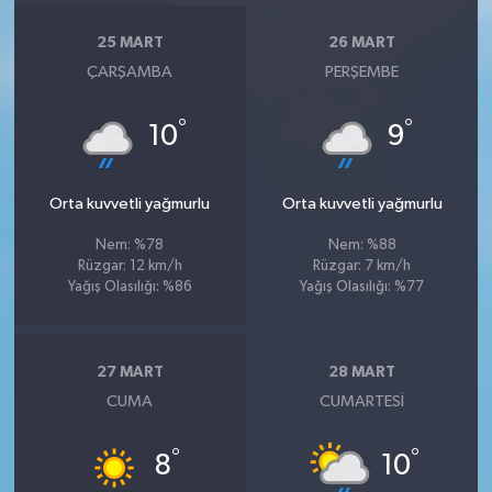
25 MART
26 MART
ÇARŞAMBA
PERŞEMBE
°
°
10
9
Orta kuvvetli yağmurlu
Orta kuvvetli yağmurlu
Nem: %78
Nem: %88
Rüzgar: 12 km/h
Rüzgar: 7 km/h
Yağış Olasılığı: %86
Yağış Olasılığı: %77
27 MART
28 MART
CUMA
CUMARTESI
°
°
8
10