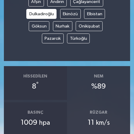
Afşin
Andırın
Çağlayancerit
Dulkadiroğlu
Ekinözü
Elbistan
Göksun
Nurhak
Onikişubat
Pazarcık
Türkoğlu
HISSEDILEN
NEM
°
8
%89
BASINÇ
RÜZGAR
1009
11
hpa
km/s