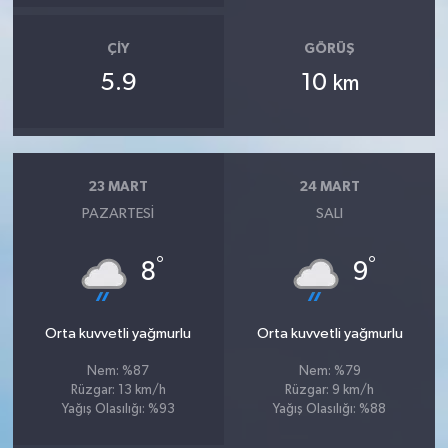
ÇIY
GÖRÜŞ
5.9
10
km
23 MART
24 MART
PAZARTESI
SALI
°
°
8
9
Orta kuvvetli yağmurlu
Orta kuvvetli yağmurlu
Nem: %87
Nem: %79
Rüzgar: 13 km/h
Rüzgar: 9 km/h
Yağış Olasılığı: %93
Yağış Olasılığı: %88