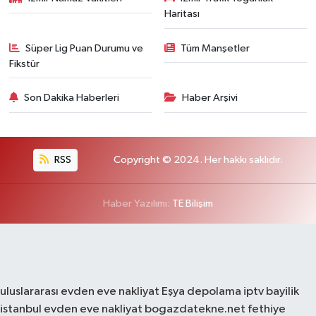
Haritası
Süper Lig Puan Durumu ve
Tüm Manşetler
Fikstür
Son Dakika Haberleri
Haber Arşivi
RSS
Copyright © 2024. Her hakkı saklıdır.
Haber Yazılımı:
TE Bilişim
uluslararası evden eve nakliyat
Eşya depolama
iptv bayilik
istanbul evden eve nakliyat
bogazdatekne.net
fethiye